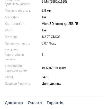
5 Мп (2880x1620)
здатність камери
Фокусна відстань
2.8 мм
Мікрофон
Так
Карта пам’яті
MicroSD карта до 256 ГБ
Wi-Fi
Так
Матриця
1/2.7" CMOS
Світлочутливість
0.07 Люкс
Кількість
користувачів
6
онлайн
Інтерфейси
1x RJ45 10/100M
передачі даних
Серія
S4-C
Зовнішній вигляд
Циліндрична
Доставка
Оплата
Гарантія