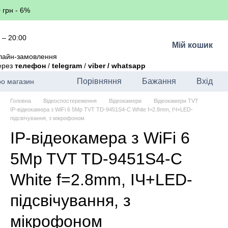
 грн - 6%
 – 20:00
Мій кошик
лайн-замовлення
через
телефон
/
telegram
/
viber / whatsapp
Порівняння
Бажання
Вхід
ро магазин
Головна
Відеоспостереження
Відеокамери
Відеокамери TVT
IP-відеокамера з WiFi 6 5Mp TVT TD-9451S4-C White f=2.8mm, ІЧ+LED-
підсвічування, з мікрофоном
IP-відеокамера з WiFi 6
5Mp TVT TD-9451S4-C
White f=2.8mm, ІЧ+LED-
підсвічування, з
мікрофоном