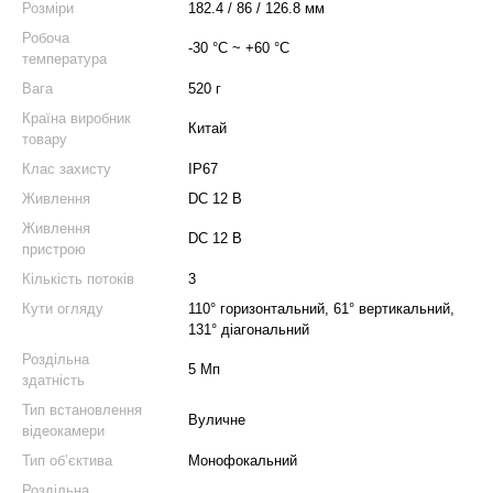
Розміри
182.4 / 86 / 126.8 мм
Робоча
-30 °C ~ +60 °C
температура
Вага
520 г
Країна виробник
Китай
товару
Клас захисту
IP67
Живлення
DC 12 В
Живлення
DC 12 В
пристрою
Кількість потоків
3
Кути огляду
110° горизонтальний, 61° вертикальний,
131° діагональний
Роздільна
5 Мп
здатність
Тип встановлення
Вуличне
відеокамери
Тип об’єктива
Монофокальний
Роздільна