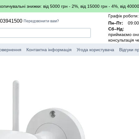
копичувальні знижки: від 5000 грн - 2%, від 15000 грн - 4%, від 40000
Графік роботи:
503941500
Передзвонити вам?
Пн–Пт:
09:00
Сб–Нд:
приймаємо он
консультація 
повернення
Контактна інформація
Угода користувача
Відгуки п