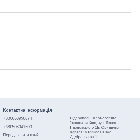
Контактна інформація
+380660958074
Відправлення замовлень:
Україна, м.Київ, вул. Якова
+380503941500
Гніздовського 1Е Юридична
адреса: м.Миколаїв,вул.
Передзвонити вам?
Адміральська 1