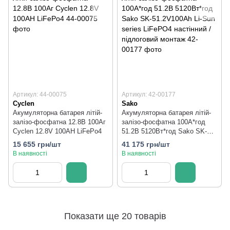
Артикул: 44-00075
Артикул: 42-00177
Cyclen
Sako
Акумуляторна батарея літій-
Акумуляторна батарея літій-
залізо-фосфатна 12.8В 100Аг
залізо-фосфатна 100А*год
Cyclen 12.8V 100AH LiFePo4
51.2В 5120Вт*год Sako SK-
51.2V100Ah Li-Sun series
15 655 грн/шт
41 175 грн/шт
LiFePO4 настінний /
В наявності
В наявності
підлоговий монтаж
Показати ще 20 товарів