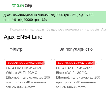
Діють накопичувальні знижки: від 5000 грн - 2%, від 15000
грн - 4%, від 40000 грн - 6%
Пожежна сигналізація
Бездротова пожежна сигналізація
Aj
Ajax EN54 Line
Фільтр
За популярністю
ДОСТАВИМО БЕЗКОШТОВНО
ДОСТАВИМО БЕЗКОШТОВНО