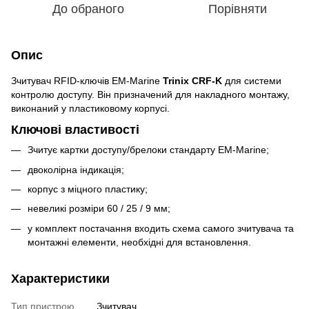
До обраного
Порівняти
Опис
Зчитувач RFID-ключів EM-Marine
Trinix CRF-K
для системи
контролю доступу. Він призначений для накладного монтажу,
виконаний у пластиковому корпусі.
Ключові властивості
Зчитує картки доступу/брелоки стандарту EM-Marine;
двоколірна індикація;
корпус з міцного пластику;
невеликі розміри 60 / 25 / 9 мм;
у комплект постачання входить схема самого зчитувача та
монтажні елементи, необхідні для встановлення.
Характеристики
Тип пристрою
Зчитувач