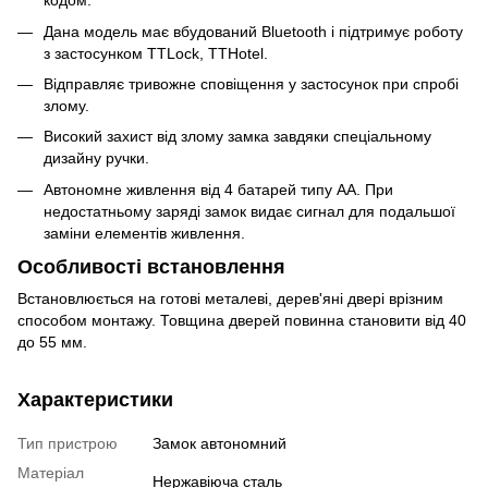
кодом.
Дана модель має вбудований Bluetooth і підтримує роботу
з застосунком TTLock, TTHotel.
Відправляє тривожне сповіщення у застосунок при спробі
злому.
Високий захист від злому замка завдяки спеціальному
дизайну ручки.
Автономне живлення від 4 батарей типу АА. При
недостатньому заряді замок видає сигнал для подальшої
заміни елементів живлення.
Особливості встановлення
Встановлюється на готові металеві, дерев'яні двері врізним
способом монтажу. Товщина дверей повинна становити від 40
до 55 мм.
Характеристики
Тип пристрою
Замок автономний
Матеріал
Нержавіюча сталь