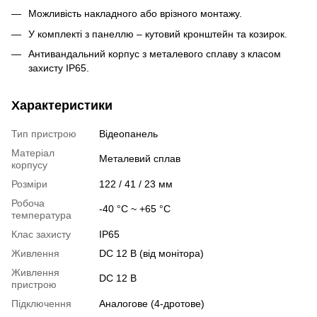
Можливість накладного або врізного монтажу.
У комплекті з панеллю – кутовий кронштейн та козирок.
Антивандальний корпус з металевого сплаву з класом
захисту IP65.
Характеристики
Тип пристрою
Відеопанель
Матеріал
Металевий сплав
корпусу
Розміри
122 / 41 / 23 мм
Робоча
-40 °C ~ +65 °C
температура
Клас захисту
IP65
Живлення
DC 12 В (від монітора)
Живлення
DC 12 В
пристрою
Підключення
Аналогове (4-дротове)