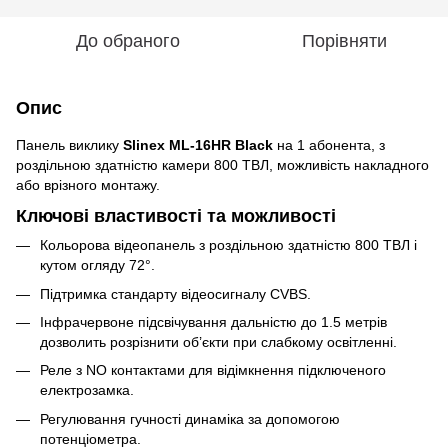
До обраного
Порівняти
Опис
Панель виклику
Slinex ML-16HR Black
на 1 абонента, з
роздільною здатністю камери 800 ТВЛ, можливість накладного
або врізного монтажу.
Ключові властивості та можливості
Кольорова відеопанель з роздільною здатністю 800 ТВЛ і
кутом огляду 72°.
Підтримка стандарту відеосигналу CVBS.
Інфрачервоне підсвічування дальністю до 1.5 метрів
дозволить розрізнити об’єкти при слабкому освітленні.
Реле з NO контактами для відімкнення підключеного
електрозамка.
Регулювання гучності динаміка за допомогою
потенціометра.