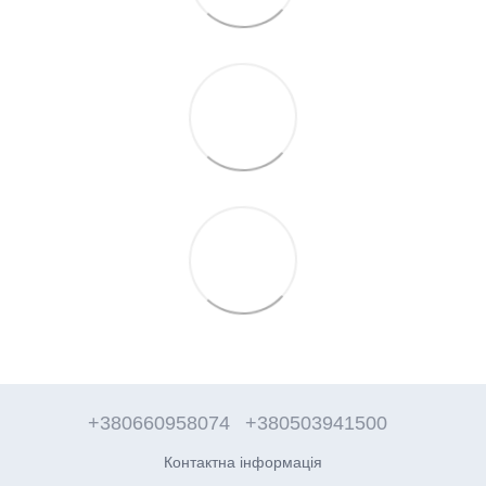
+380660958074
+380503941500
Контактна інформація