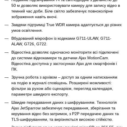
50 м дозволяє використовувати камеру для запису відео в
темний час доби. Біле світло забезпечує повноколірне
зображення навіть вночі.
Завдяки підтримці True WDR камера адаптується до різних
умов освітлення.
Вбудований мікрофон із кодеками G711-ULAW, G711-
ALAW, G726, G722.
Відеостіна дозволяє одночасно моніторити всі підключені
до системи відеокамери та датчики Ajax MotionCam.
Відеостіна доступна у застосунках Ajax для смартфонів і
ПК.
Зручна робота з архівом – доступ за одним натисканням
на подію в журналі сповіщень. Розширені можливості:
фільтри за рухом або сценарієм, перегляд календаря,
параметри швидкого експорту.
Швидке передавання даних з шифруванням. Технологія
Ajax JetSparrow забезпечує передавання, зберігання та
керування відео без затримок, з P2P передачею даних та
TLS-шифруванням, та вирізняється високою стійкістю.