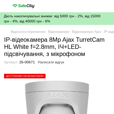
Діють накопичувальні знижки: від 5000 грн - 2%, від 15000
грн - 4%, від 40000 грн - 6%
Відеоспостереження
Відеокамери
Відеокамери Ajax
IP-ві
IP-відеокамера 8Mp Ajax TurretCam
HL White f=2.8mm, ІЧ+LED-
підсвічування, з мікрофоном
Артикул:
26-00671
Написати відгук
ДОСТАВИМО БЕЗКОШТОВНО