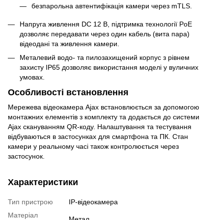
безпарольна автентифікація камери через mTLS.
Напруга живлення DC 12 В, підтримка технології PoE
дозволяє передавати через один кабель (вита пара)
відеодані та живлення камери.
Металевий водо- та пилозахищений корпус з рівнем
захисту IP65 дозволяє використання моделі у вуличних
умовах.
Особливості встановлення
Мережева відеокамера Ajax встановлюється за допомогою
монтажних елементів з комплекту та додається до системи
Ajax скануванням QR-коду. Налаштування та тестування
відбуваються в застосунках для смартфона та ПК. Стан
камери у реальному часі також контролюється через
застосунок.
Характеристики
Тип пристрою
IP-відеокамера
Матеріал
Метал