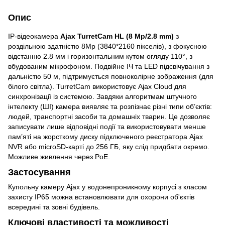
Опис
IP-відеокамера
Ajax TurretCam HL (8 Mp/2.8 mm)
з
роздільною здатністю 8Мр (3840*2160 пікселів), з фокусною
відстанню 2.8 мм і горизонтальним кутом огляду 110°, з
вбудованим мікрофоном. Подвійне ІЧ та LED підсвічування з
дальністю 50 м, підтримується повноколірне зображення (для
білого світла). TurretCam використовує Ajax Cloud для
синхронізації із системою. Завдяки алгоритмам штучного
інтелекту (ШІ) камера виявляє та розпізнає різні типи об’єктів:
людей, транспортні засоби та домашніх тварин. Це дозволяє
записувати лише відповідні події та використовувати менше
пам’яті на жорсткому диску підключеного реєстратора Ajax
NVR або microSD-карті до 256 ГБ, яку слід придбати окремо.
Можливе живлення через PoE.
Застосування
Купольну камеру Ajax у водонепроникному корпусі з класом
захисту IP65 можна встановлювати для охорони об'єктів
всередині та зовні будівель.
Ключові властивості та можливості