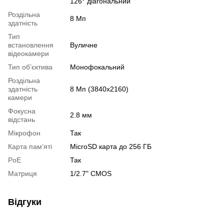
126° діагональний
Роздільна
8 Мп
здатність
Тип
встановлення
Вуличне
відеокамери
Тип об’єктива
Монофокальний
Роздільна
здатність
8 Мп (3840x2160)
камери
Фокусна
2.8 мм
відстань
Мікрофон
Так
Карта пам’яті
MicroSD карта до 256 ГБ
PoE
Так
Матриця
1/2.7" CMOS
Відгуки