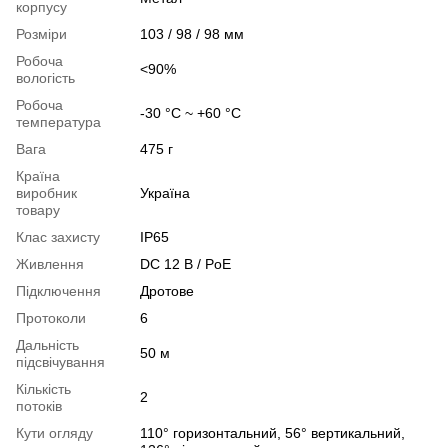
корпусу
Розміри
103 / 98 / 98 мм
Робоча
<90%
вологість
Робоча
-30 °C ~ +60 °C
температура
Вага
475 г
Країна
виробник
Україна
товару
Клас захисту
IP65
Живлення
DC 12 В / PoE
Підключення
Дротове
Протоколи
6
Дальність
50 м
підсвічування
Кількість
2
потоків
Кути огляду
110° горизонтальний, 56° вертикальний,