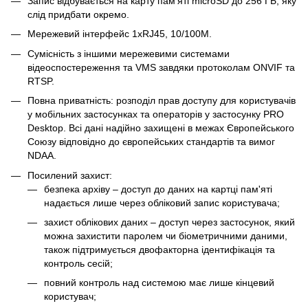
Запис відбувається на карту пам'яті microSD до 256 ГБ, яку
слід придбати окремо.
Мережевий інтерфейс 1хRJ45, 10/100M.
Сумісність з іншими мережевими системами
відеоспостереження та VMS завдяки протоколам ONVIF та
RTSP.
Повна приватність: розподіл прав доступу для користувачів
у мобільних застосунках та операторів у застосунку PRO
Desktop. Всі дані надійно захищені в межах Європейського
Союзу відповідно до європейських стандартів та вимог
NDAA.
Посилений захист:
безпека архіву – доступ до даних на картці пам'яті
надається лише через обліковий запис користувача;
захист облікових даних – доступ через застосунок, який
можна захистити паролем чи біометричними даними,
також підтримується двофакторна ідентифікація та
контроль сесій;
повний контроль над системою має лише кінцевий
користувач;