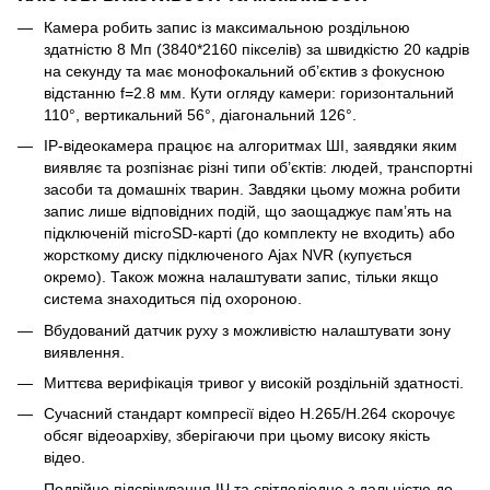
Камера робить запис із максимальною роздільною
здатністю 8 Мп (3840*2160 пікселів) за швидкістю 20 кадрів
на секунду та має монофокальний об’єктив з фокусною
відстанню f=2.8 мм. Кути огляду камери: горизонтальний
110°, вертикальний 56°, діагональний 126°.
IP-відеокамера працює на алгоритмах ШІ, заявдяки яким
виявляє та розпізнає різні типи об’єктів: людей, транспортні
засоби та домашніх тварин. Завдяки цьому можна робити
запис лише відповідних подій, що заощаджує пам’ять на
підключеній microSD-карті (до комплекту не входить) або
жорсткому диску підключеного Ajax NVR (купується
окремо). Також можна налаштувати запис, тільки якщо
система знаходиться під охороною.
Вбудований датчик руху з можливістю налаштувати зону
виявлення.
Миттєва верифікація тривог у високій роздільній здатності.
Сучасний стандарт компресії відео H.265/H.264 скорочує
обсяг відеоархіву, зберігаючи при цьому високу якість
відео.
Подвійне підсвічування ІЧ та світлодіодне з дальністю до