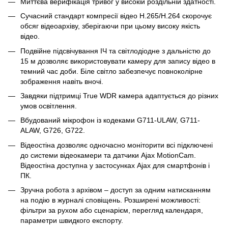
Миттєва верифікація тривог у високій роздільній здатності.
Сучасний стандарт компресії відео H.265/H.264 скорочує
обсяг відеоархіву, зберігаючи при цьому високу якість
відео.
Подвійне підсвічування ІЧ та світлодіодне з дальністю до
15 м дозволяє використовувати камеру для запису відео в
темний час доби. Біле світло забезпечує повноколірне
зображення навіть вночі.
Завдяки підтримці True WDR камера адаптується до різних
умов освітлення.
Вбудований мікрофон із кодеками G711-ULAW, G711-
ALAW, G726, G722.
Відеостіна дозволяє одночасно моніторити всі підключені
до системи відеокамери та датчики Ajax MotionCam.
Відеостіна доступна у застосунках Ajax для смартфонів і
ПК.
Зручна робота з архівом – доступ за одним натисканням
на подію в журналі сповіщень. Розширені можливості:
фільтри за рухом або сценарієм, перегляд календаря,
параметри швидкого експорту.