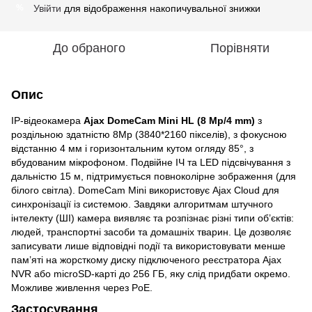
Увійти
для відображення накопичувальної знижки
%
До обраного
Порівняти
Опис
IP-відеокамера
Ajax DomeCam Mini HL (8 Mp/4 mm)
з
роздільною здатністю 8Мр (3840*2160 пікселів), з фокусною
відстанню 4 мм і горизонтальним кутом огляду 85°, з
вбудованим мікрофоном. Подвійне ІЧ та LED підсвічування з
дальністю 15 м, підтримується повноколірне зображення (для
білого світла). DomeCam Mini використовує Ajax Cloud для
синхронізації із системою. Завдяки алгоритмам штучного
інтелекту (ШІ) камера виявляє та розпізнає різні типи об’єктів:
людей, транспортні засоби та домашніх тварин. Це дозволяє
записувати лише відповідні події та використовувати менше
пам’яті на жорсткому диску підключеного реєстратора Ajax
NVR або microSD-карті до 256 ГБ, яку слід придбати окремо.
Можливе живлення через PoE.
Застосування