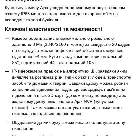
Купольну камеру Ajax у водонепроникному корпусі з класом
захисту IP65 можна встановлювати для охорони об'єктів
всередині та зовні будівель.
Ключові властивості та можливості
Камера робить запис із максимальною роздільною
здатністю 8 Мп (3840*2160 пікселів) за швидкістю 20 кадрів
на секунду та має монофокальний об’єктив з фокусною
відстанню f=4 мм. Кути огляду камери: горизонтальний
85°, вертикальний 44°, діагональний 105°.
IP-відеокамера працює на алгоритмах ШІ, заявдяки яким
виявляє та розпізнає різні типи об’єктів: людей, транспортні
засоби та домашніх тварин. Завдяки цьому можна робити
запис лише відповідних подій, що заощаджує пам’ять на
підключеній microSD-карті (до комплекту не входить) або
жорсткому диску підключеного Ajax NVR (купується
окремо). Також можна налаштувати запис, тільки якщо
система знаходиться під охороною.
Вбудований датчик руху з можливістю налаштувати зону
виявлення.