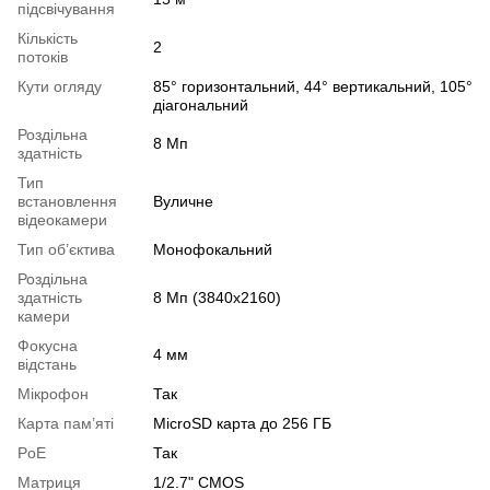
підсвічування
Кількість
2
потоків
Кути огляду
85° горизонтальний, 44° вертикальний, 105°
діагональний
Роздільна
8 Мп
здатність
Тип
встановлення
Вуличне
відеокамери
Тип об’єктива
Монофокальний
Роздільна
здатність
8 Мп (3840x2160)
камери
Фокусна
4 мм
відстань
Мікрофон
Так
Карта пам’яті
MicroSD карта до 256 ГБ
PoE
Так
Матриця
1/2.7" CMOS