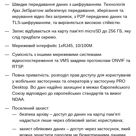
Швидке передавання даних з шифруванням. Технологія
Ajax JetSparrow забезпечує передавання, зберігання та
керування відео без затримок, з P2P передачею даних та
TLS-шифруванням, та вирізняється високою стійкістю.
Запис відбувається на карту пам'яті microSD до 256 ГБ, яку
слід придбати окремо.
Мережевий інтерфейс 1хRJ45, 10/100M.
Сумісність з іншими мережевими системами
відеоспостереження та VMS завдяки протоколам ONVIF та
RTSP.
Повна приватність: розподіл прав доступу для користувачів
у мобільних застосунках та операторів у застосунку PRO
Desktop. Всі дані надійно захищені в межах Європейського
Союзу відповідно до європейських стандартів та вимог
NDAA.
Посилений захист:
безпека архіву – доступ до даних на картці пам'яті
надається лише через обліковий запис користувача;
захист облікових даних – доступ через застосунок, який
можна захистити паролем чи біометричними даними,