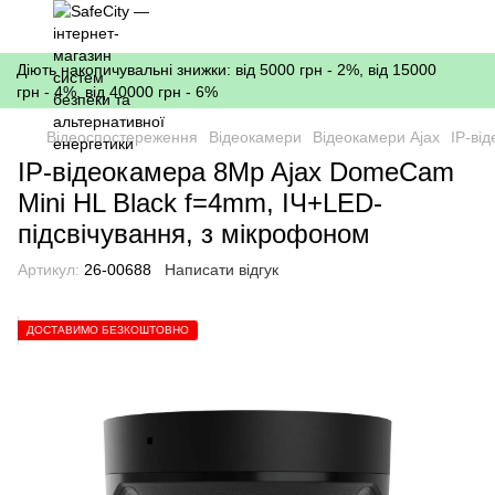
Діють накопичувальні знижки: від 5000 грн - 2%, від 15000
грн - 4%, від 40000 грн - 6%
Відеоспостереження
Відеокамери
Відеокамери Ajax
IP-ві
IP-відеокамера 8Mp Ajax DomeCam
Mini HL Black f=4mm, ІЧ+LED-
підсвічування, з мікрофоном
Артикул:
26-00688
Написати відгук
ДОСТАВИМО БЕЗКОШТОВНО