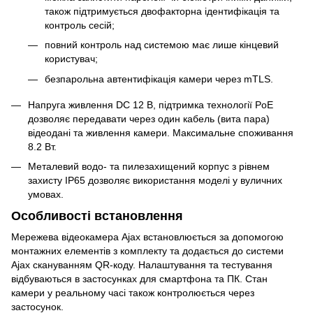
також підтримується двофакторна ідентифікація та
контроль сесій;
повний контроль над системою має лише кінцевий
користувач;
безпарольна автентифікація камери через mTLS.
Напруга живлення DC 12 В, підтримка технології PoE
дозволяє передавати через один кабель (вита пара)
відеодані та живлення камери. Максимальне споживання
8.2 Вт.
Металевий водо- та пилезахищений корпус з рівнем
захисту IP65 дозволяє використання моделі у вуличних
умовах.
Особливості встановлення
Мережева відеокамера Ajax встановлюється за допомогою
монтажних елементів з комплекту та додається до системи
Ajax скануванням QR-коду. Налаштування та тестування
відбуваються в застосунках для смартфона та ПК. Стан
камери у реальному часі також контролюється через
застосунок.