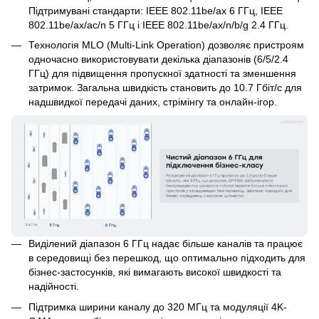
Підтримувані стандарти: IEEE 802.11be/ax 6 ГГц, IEEE
802.11be/ax/ac/n 5 ГГц і IEEE 802.11be/ax/n/b/g 2.4 ГГц.
Технологія MLO (Multi-Link Operation) дозволяє пристроям
одночасно використовувати декілька діапазонів (6/5/2.4
ГГц) для підвищення пропускної здатності та зменшення
затримок. Загальна швидкість становить до 10.7 Гбіт/с для
надшвидкої передачі даних, стрімінгу та онлайн-ігор.
Виділений діапазон 6 ГГц надає більше каналів та працює
в середовищі без перешкод, що оптимально підходить для
бізнес-застосунків, які вимагають високої швидкості та
надійності.
Підтримка ширини каналу до 320 МГц та модуляції 4K-