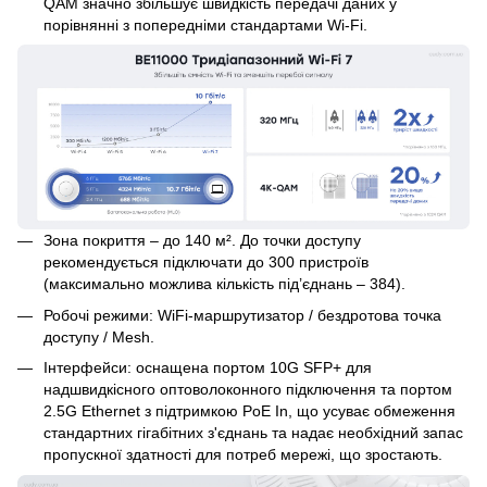
QAM значно збільшує швидкість передачі даних у
порівнянні з попередніми стандартами Wi-Fi.
Зона покриття – до 140 м². До точки доступу
рекомендується підключати до 300 пристроїв
(максимально можлива кількість під’єднань – 384).
Робочі режими: WiFi-маршрутизатор / бездротова точка
доступу / Mesh.
Інтерфейси: оснащена портом 10G SFP+ для
надшвидкісного оптоволоконного підключення та портом
2.5G Ethernet з підтримкою PoE In, що усуває обмеження
стандартних гігабітних з'єднань та надає необхідний запас
пропускної здатності для потреб мережі, що зростають.