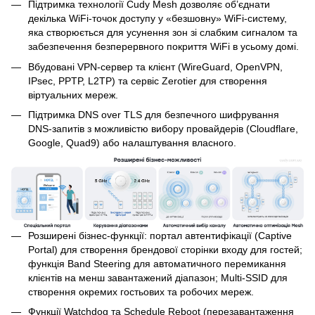
Підтримка технології Cudy Mesh дозволяє об’єднати
декілька WiFi-точок доступу у «безшовну» WiFi-систему,
яка створюється для усунення зон зі слабким сигналом та
забезпечення безперервного покриття WiFi в усьому домі.
Вбудовані VPN-сервер та клієнт (WireGuard, OpenVPN,
IPsec, PPTP, L2TP) та сервіс Zerotier для створення
віртуальних мереж.
Підтримка DNS over TLS для безпечного шифрування
DNS-запитів з можливістю вибору провайдерів (Cloudflare,
Google, Quad9) або налаштування власного.
Розширені бізнес-функції: портал автентифікації (Captive
Portal) для створення брендової сторінки входу для гостей;
функція Band Steering для автоматичного перемикання
клієнтів на менш завантажений діапазон; Multi-SSID для
створення окремих гостьових та робочих мереж.
Функції Watchdog та Schedule Reboot (перезавантаження