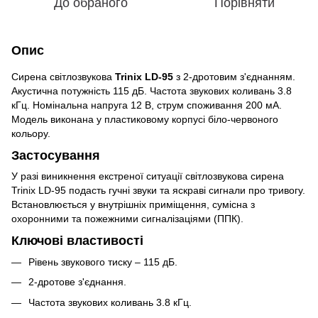
До обраного
Порівняти
Опис
Сирена світлозвукова
Trinix LD-95
з 2-дротовим з'єднанням.
Акустична потужність 115 дБ. Частота звукових коливань 3.8
кГц. Номінальна напруга 12 В, струм споживання 200 мА.
Модель виконана у пластиковому корпусі біло-червоного
кольору.
Застосування
У разі виникнення екстреної ситуації світлозвукова сирена
Trinix LD-95 подасть гучні звуки та яскраві сигнали про тривогу.
Встановлюється у внутрішніх приміщення, сумісна з
охоронними та пожежними сигналізаціями (ППК).
Ключові властивості
Рівень звукового тиску – 115 дБ.
2-дротове з'єднання.
Частота звукових коливань 3.8 кГц.