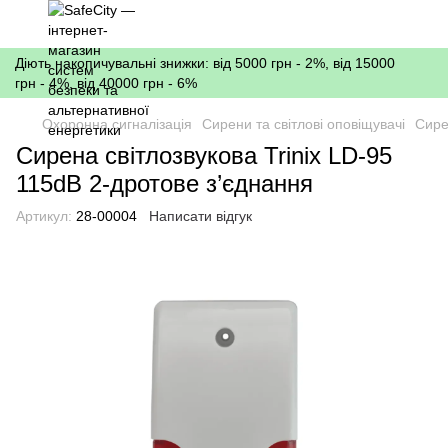
Діють накопичувальні знижки: від 5000 грн - 2%, від 15000
грн - 4%, від 40000 грн - 6%
Охоронна сигналізація
Сирени та світлові оповіщувачі
Сирен
Сирена світлозвукова Trinix LD-95
115dB 2-дротове з’єднання
Артикул:
28-00004
Написати відгук