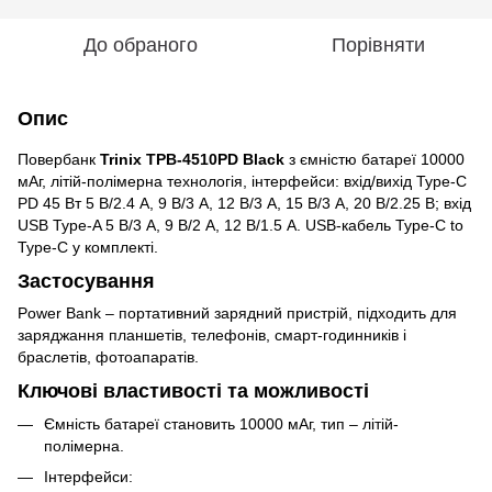
До обраного
Порівняти
Опис
Повербанк
Trinix TPB-4510PD Black
з ємністю батареї 10000
мАг, літій-полімерна технологія, інтерфейси: вхід/вихід Type-C
PD 45 Вт 5 В/2.4 А, 9 В/3 А, 12 В/3 А, 15 В/3 А, 20 В/2.25 В; вхід
USB Type-A 5 В/3 А, 9 В/2 А, 12 В/1.5 А. USB-кабель Type-C to
Type-C у комплекті.
Застосування
Power Bank – портативний зарядний пристрій, підходить для
заряджання планшетів, телефонів, смарт-годинників і
браслетів, фотоапаратів.
Ключові властивості та можливості
Ємність батареї становить 10000 мАг, тип – літій-
полімерна.
Інтерфейси: