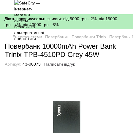
Діють накопичувальні знижки: від 5000 грн - 2%, від 15000
грн - 4%, від 40000 грн - 6%
Енергосистеми
Повербанки
Повербанки Trinix
Повербанк 
Повербанк 10000mAh Power Bank
Trinix TPB-4510PD Grey 45W
Артикул:
43-00073
Написати відгук