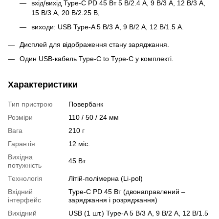
вхід/вихід Type-C PD 45 Вт 5 В/2.4 А, 9 В/3 А, 12 В/3 А,
15 В/3 А, 20 В/2.25 В;
виходи: USB Type-A 5 В/3 А, 9 В/2 А, 12 В/1.5 А.
Дисплей для відображення стану заряджання.
Один USB-кабель Type-C to Type-C у комплекті.
Характеристики
Тип пристрою
Повербанк
Розміри
110 / 50 / 24 мм
Вага
210 г
Гарантія
12 міс.
Вихідна
45 Вт
потужність
Технологія
Літій-полімерна (Li-pol)
Вхідний
Type-C PD 45 Вт (двонаправлений –
інтерфейс
заряджання і розряджання)
Вихідний
USB (1 шт.) Type-A 5 В/3 А, 9 В/2 А, 12 В/1.5