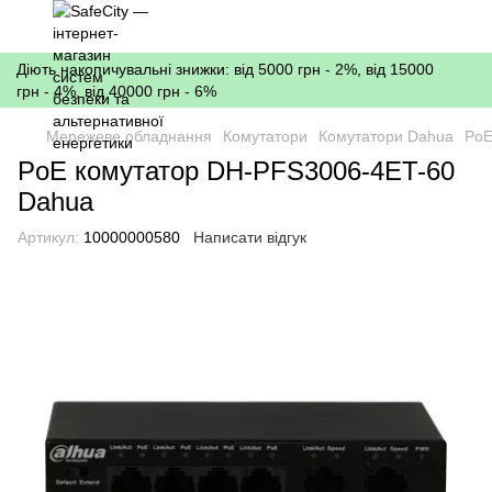
Діють накопичувальні знижки: від 5000 грн - 2%, від 15000
грн - 4%, від 40000 грн - 6%
Мережеве обладнання
Комутатори
Комутатори Dahua
PoE
PoE комутатор DH-PFS3006-4ET-60
Dahua
Артикул:
10000000580
Написати відгук