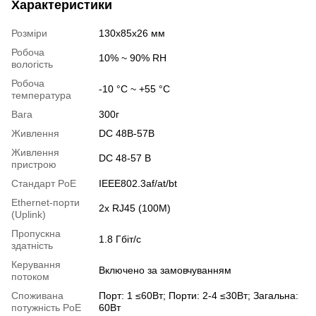
Характеристики
Розміри
130х85х26 мм
Робоча
10% ~ 90% RH
вологість
Робоча
-10 °C ~ +55 °C
температура
Вага
300г
Живлення
DC 48В-57В
Живлення
DC 48-57 В
пристрою
Стандарт PoE
IEEE802.3af/at/bt
Ethernet-порти
2x RJ45 (100M)
(Uplink)
Пропускна
1.8 Гбіт/с
здатність
Керування
Включено за замовчуванням
потоком
Споживана
Порт: 1 ≤60Вт; Порти: 2-4 ≤30Вт; Загальна:
потужність PoE
60Вт