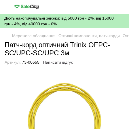
Діють накопичувальні знижки: від 5000 грн - 2%, від 15000
грн - 4%, від 40000 грн - 6%
Мережеве обладнання
Оптичні компоненти, патч-корди
Опт
Патч-корд оптичний Trinix OFPC-
SC/UPC-SC/UPC 3м
Артикул:
73-00655
Написати відгук