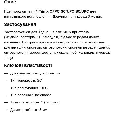
Опис
Патч-корд оптичний
Trinix OFPC-SC/UPC-SC/UPC
для
внутрішнього встановлення. Довжина патч-корда 3 метри.
Застосування
Застосовується для з'єднання оптичних пристроїв
(медіаконверторів, SFP-модулів) під час передачі даних
мережею. Використовується у таких галузях: оптоволоконні
комунікаційні системи, оптоволоконні системи передачі даних,
оптоволоконні мережі доступу, локальні обчислювальні мережі
тощо.
Ключові властивості
Довжина патч-корда: 3 метри
Тип конекторів: SC
Тип полірування: UPC
Тип волокна Singlemode
Кількість волокон: 1 (Simplex)
Діаметр кабелю: 3 мм