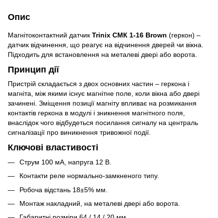
Опис
Магнітоконтактний датчик
Trinix СМК 1-16 Brown
(геркон) –
датчик відчинення, що реагує на відчинення дверей чи вікна.
Підходить для встановлення на металеві двері або ворота.
Принцип дії
Пристрій складається з двох основних частин – геркона і
магніта, між якими існує магнітне поле, коли вікна або двері
зачинені. Зміщення позиції магніту впливає на розмикання
контактів геркона в модулі і зникнення магнітного поля,
внаслідок чого відбудеться посилання сигналу на централь
сигналізації про виникнення тривожної події.
Ключові властивості
Струм 100 мА, напруга 12 В.
Контакти реле нормально-замкненого типу.
Робоча відстань 18±5% мм.
Монтаж накладний, на металеві двері або ворота.
Габаритні розміри 64 / 14 / 20 мм.