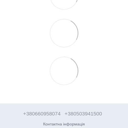
+380660958074
+380503941500
Контактна інформація