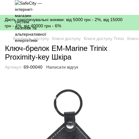
Діють накопичувальні знижки: від 5000 грн - 2%, від 15000
грн - 4%, від 40000 грн - 6%
Контроль доступу
Ключі доступу
Ключі доступу Trinix
Ключ-
Ключ-брелок EM-Marine Trinix
Proximity-key Шкіра
Артикул:
69-00040
Написати відгук