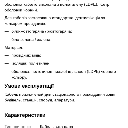
оболонка кабелю виконана з поліетилену (LDPE). Колір
оболонки чорний.
Для кабелів застосована стандартна ідентифікація за
кольором провідників:
біло-жовтогаряча / жовтогаряча;
біло-зелена / зелена.
Матеріал:
провідник: мідь;
ізоляція: поліетилен;
оболонка: поліетилен низької щільності (LDPE) чорного
кольору.
Умови експлуатації
Кабель призначений для стаціонарного прокладання зовні
будівель, станцій, споруд, апаратури.
Характеристики
Тип пристрою
Кабель вита пара