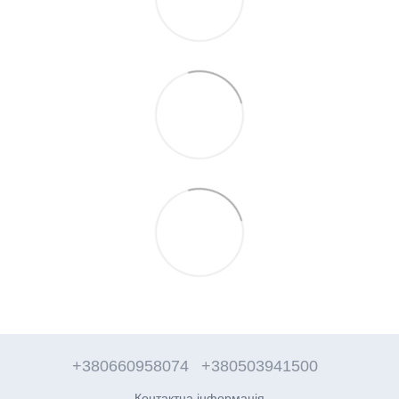
+380660958074
+380503941500
Контактна інформація