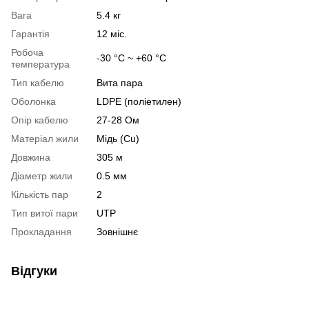
Вага
5.4 кг
Гарантія
12 міс.
Робоча
-30 °C ~ +60 °C
температура
Тип кабелю
Вита пара
Оболонка
LDPE (поліетилен)
Опір кабелю
27-28 Ом
Матеріал жили
Мідь (Cu)
Довжина
305 м
Діаметр жили
0.5 мм
Кількість пар
2
Тип витої пари
UTP
Прокладання
Зовнішнє
Відгуки