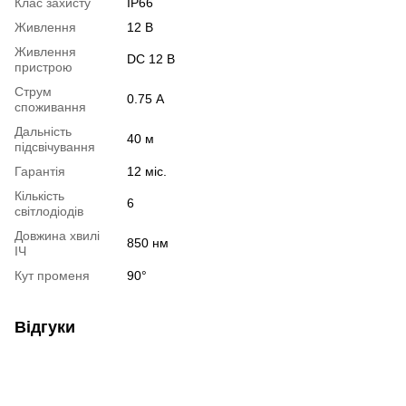
Клас захисту
IP66
Живлення
12 В
Живлення
DC 12 В
пристрою
Струм
0.75 А
споживання
Дальність
40 м
підсвічування
Гарантія
12 міс.
Кількість
6
світлодіодів
Довжина хвилі
850 нм
ІЧ
Кут променя
90°
Відгуки