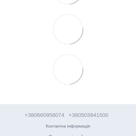
+380660958074
+380503941500
Контактна інформація