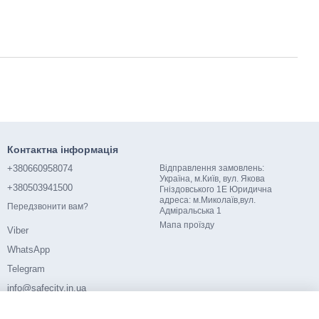
Контактна інформація
+380660958074
Відправлення замовлень:
Україна, м.Київ, вул. Якова
+380503941500
Гніздовського 1Е Юридична
адреса: м.Миколаїв,вул.
Передзвонити вам?
Адміральська 1
Мапа проїзду
Viber
WhatsApp
Telegram
info@safecity.in.ua