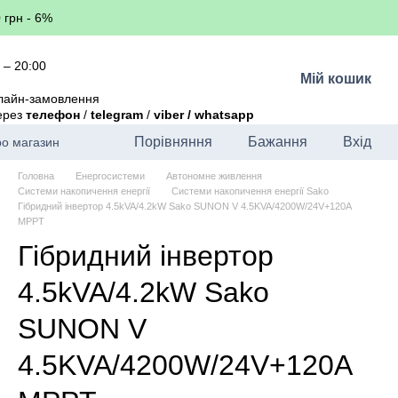
 грн - 6%
 – 20:00
Мій кошик
лайн-замовлення
через
телефон
/
telegram
/
viber / whatsapp
Порівняння
Бажання
Вхід
ро магазин
Головна
Енергосистеми
Автономне живлення
Системи накопичення енергії
Системи накопичення енергії Sako
Гібридний інвертор 4.5kVA/4.2kW Sako SUNON V 4.5KVA/4200W/24V+120A
MPPT
Гібридний інвертор
4.5kVA/4.2kW Sako
SUNON V
4.5KVA/4200W/24V+120A