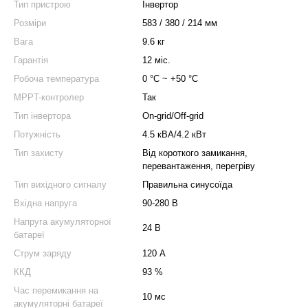
Тип пристрою
Інвертор
Розміри
583 / 380 / 214 мм
Вага
9.6 кг
Гарантія
12 міс.
Робоча температура
0 °C ~ +50 °C
MPPT-контролер
Так
Тип інвертора
On-grid/Off-grid
Потужність
4.5 кВА/4.2 кВт
Тип захисту
Від короткого замикання,
перевантаження, перегріву
Тип вихідного сигналу
Правильна синусоїда
Вхідна напруга
90-280 В
Напруга акумуляторної
24 В
батареї
Струм заряду
120 А
ККД
93 %
Час перемикання на
10 мс
акумуляторні батареї