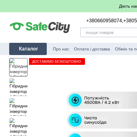
Перейти до основного контенту
Діють на
+380660958074,
+380
Каталог
Про нас
Оплата і доставка
Обмін та 
ДОСТАВИМО БЕЗКОШТОВНО