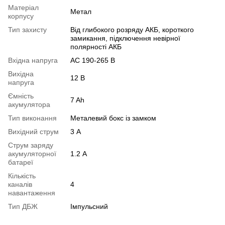
Матеріал
Метал
корпусу
Тип захисту
Від глибокого розряду АКБ, короткого
замикання, підключення невірної
полярності АКБ
Вхідна напруга
AC 190-265 В
Вихідна
12 В
напруга
Ємність
7 Ah
акумулятора
Тип виконання
Металевий бокс із замком
Вихідний струм
3 А
Струм заряду
акумуляторної
1.2 А
батареї
Кількість
каналів
4
навантаження
Тип ДБЖ
Імпульсний