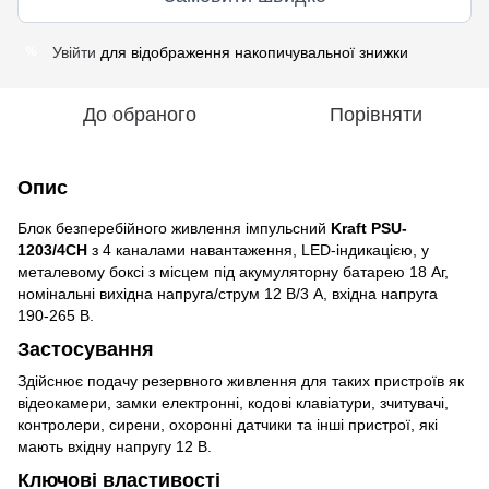
Увійти
для відображення накопичувальної знижки
%
До обраного
Порівняти
Опис
Блок безперебійного живлення імпульсний
Kraft PSU-
1203/4CH
з 4 каналами навантаження, LED-індикацією, у
металевому боксі з місцем під акумуляторну батарею 18 Аг,
номінальні вихідна напруга/струм 12 В/3 А, вхідна напруга
190-265 В.
Застосування
Здійснює подачу резервного живлення для таких пристроїв як
відеокамери, замки електронні, кодові клавіатури, зчитувачі,
контролери, сирени, охоронні датчики та інші пристрої, які
мають вхідну напругу 12 В.
Ключові властивості