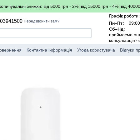
копичувальні знижки: від 5000 грн - 2%, від 15000 грн - 4%, від 40000
Графік роботи:
503941500
Передзвонити вам?
Пн–Пт:
09:00
Сб–Нд:
приймаємо он
консультація 
повернення
Контактна інформація
Угода користувача
Відгуки п