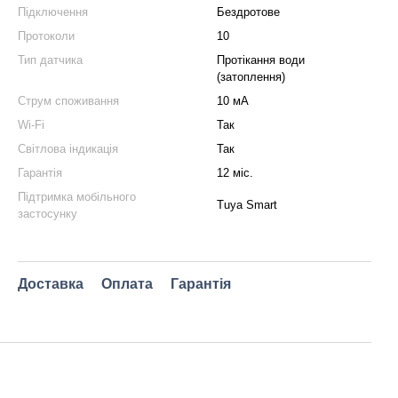
Підключення
Бездротове
Протоколи
10
Тип датчика
Протікання води
(затоплення)
Струм споживання
10 мА
Wi-Fi
Так
Світлова індикація
Так
Гарантія
12 міс.
Підтримка мобільного
Tuya Smart
застосунку
Доставка
Оплата
Гарантія