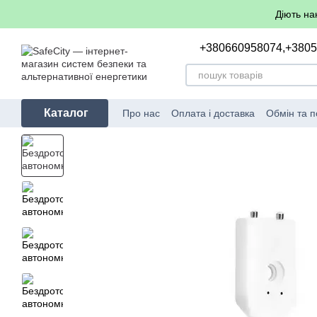
Перейти до основного контенту
Діють на
+380660958074,
+380
Каталог
Про нас
Оплата і доставка
Обмін та 