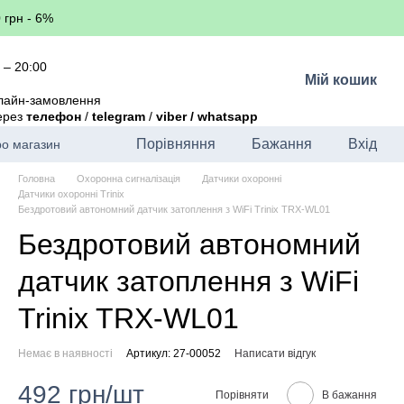
 грн - 6%
 – 20:00
Мій кошик
лайн-замовлення
через
телефон
/
telegram
/
viber / whatsapp
Порівняння
Бажання
Вхід
ро магазин
Головна
Охоронна сигналізація
Датчики охоронні
Датчики охоронні Trinix
Бездротовий автономний датчик затоплення з WiFi Trinix TRX-WL01
Бездротовий автономний
датчик затоплення з WiFi
Trinix TRX-WL01
Немає в наявності
Артикул: 27-00052
Написати відгук
492 грн/шт
Порівняти
В бажання