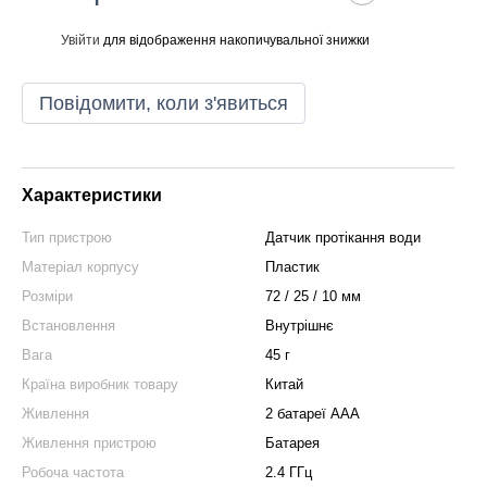
Увійти
для відображення накопичувальної знижки
%
Повідомити, коли з'явиться
Характеристики
Тип пристрою
Датчик протікання води
Матеріал корпусу
Пластик
Розміри
72 / 25 / 10 мм
Встановлення
Внутрішнє
Вага
45 г
Країна виробник товару
Китай
Живлення
2 батареї AAA
Живлення пристрою
Батарея
Робоча частота
2.4 ГГц