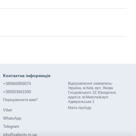
Контактна інформація
+380660958074
Відправлення замовлень:
Україна, м.Київ, вул. Якова
+380503941500
Гніздовського 1Е Юридична
адреса: м.Миколаїв,вул.
Передзвонити вам?
Адміральська 1
Мапа проїзду
Viber
WhatsApp
Telegram
info@safecity.in.ua