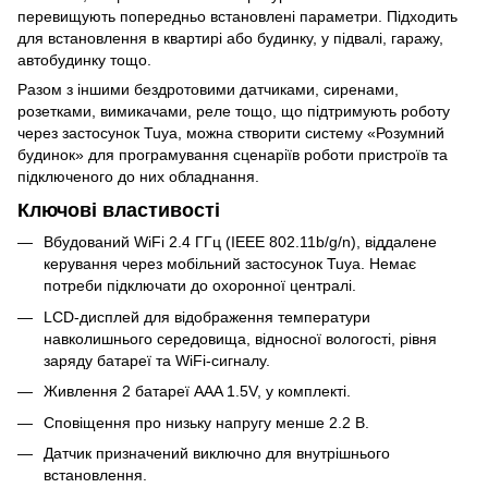
перевищують попередньо встановлені параметри. Підходить
для встановлення в квартирі або будинку, у підвалі, гаражу,
автобудинку тощо.
Разом з іншими бездротовими датчиками, сиренами,
розетками, вимикачами, реле тощо, що підтримують роботу
через застосунок Tuya, можна створити систему «Розумний
будинок» для програмування сценаріїв роботи пристроїв та
підключеного до них обладнання.
Ключові властивості
Вбудований WiFi 2.4 ГГц (IEEE 802.11b/g/n), віддалене
керування через мобільний застосунок Tuya. Немає
потреби підключати до охоронної централі.
LCD-дисплей для відображення температури
навколишнього середовища, відносної вологості, рівня
заряду батареї та WiFi-сигналу.
Живлення 2 батареї AAA 1.5V, у комплекті.
Сповіщення про низьку напругу менше 2.2 В.
Датчик призначений виключно для внутрішнього
встановлення.