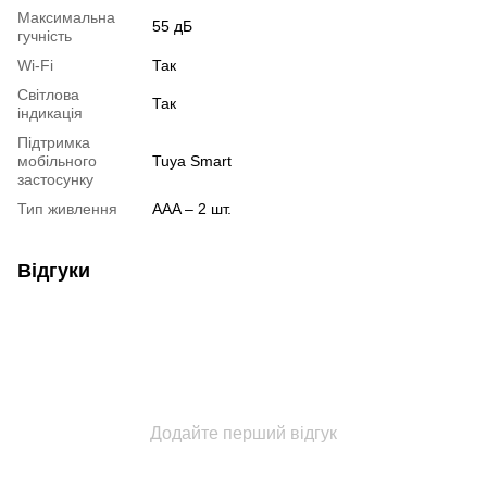
Максимальна
55 дБ
гучність
Wi-Fi
Так
Світлова
Так
індикація
Підтримка
мобільного
Tuya Smart
застосунку
Тип живлення
AAA – 2 шт.
Відгуки
Додайте перший відгук