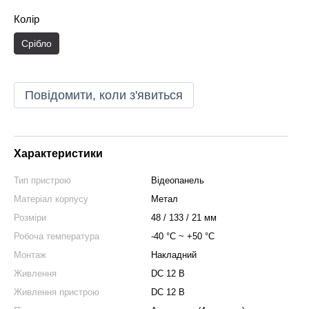
Колір
Срібло
Повідомити, коли з'явиться
Характеристики
Тип пристрою
Відеопанель
Матеріал корпусу
Метал
Розміри
48 / 133 / 21 мм
Робоча температура
-40 °C ~ +50 °C
Монтаж
Накладний
Живлення
DC 12 В
Живлення пристрою
DC 12 В