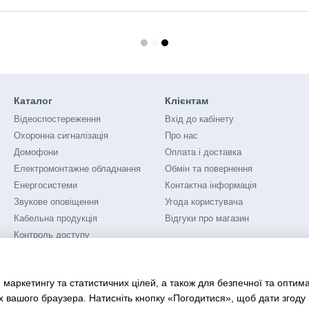
Каталог
Клієнтам
Відеоспостереження
Вхід до кабінету
Охоронна сигналізація
Про нас
Домофони
Оплата і доставка
Електромонтажне обладнання
Обмін та повернення
Енергосистеми
Контактна інформація
Звукове оповіщення
Угода користувача
Кабельна продукція
Відгуки про магазин
Контроль доступу
Мережеве обладнання
Пожежна сигналізація
 маркетингу та статистичних цілей, а також для безпечної та оптим
Розумний будинок
х вашого браузера. Натисніть кнопку «Погодитися», щоб дати згоду