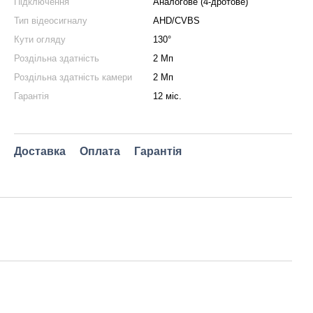
Підключення
Аналогове (4-дротове)
Тип відеосигналу
AHD/CVBS
Кути огляду
130°
Роздільна здатність
2 Мп
Роздільна здатність камери
2 Мп
Гарантія
12 міс.
Доставка
Оплата
Гарантія