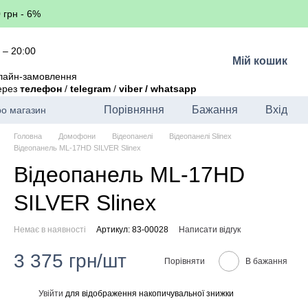
 грн - 6%
 – 20:00
Мій кошик
лайн-замовлення
через
телефон
/
telegram
/
viber / whatsapp
Порівняння
Бажання
Вхід
ро магазин
Головна
Домофони
Відеопанелі
Відеопанелі Slinex
Відеопанель ML-17HD SILVER Slinex
Відеопанель ML-17HD
SILVER Slinex
Немає в наявності
Артикул: 83-00028
Написати відгук
3 375 грн/шт
Порівняти
В бажання
Увійти
для відображення накопичувальної знижки
%