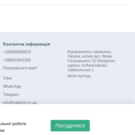
Контактна інформація
+380660958074
Відправлення замовлень:
Україна, м.Київ, вул. Якова
+380503941500
Гніздовського 1Е Юридична
адреса: м.Миколаїв,вул.
Передзвонити вам?
Адміральська 1
Мапа проїзду
Viber
WhatsApp
Telegram
info@safecity.in.ua
альної роботи
Погодитися
 на