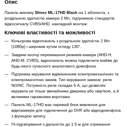
Опис
Панель виклику
Slinex ML-17HD Black
на 1 абонента, з
роздільною здатністю камери 2 Мп, підтримкою стандартів
відеосигналу CVBS/AHD, накладний монтаж.
Ключові властивості та можливості
Кольорова відеопанель з роздільною здатністю 2 Мп
(1080p) і широким кутом огляду 130°.
Завдяки кнопці перемикання режимів камери (AHD-H,
AHD-M, CVBS), відеопанель можна підключити майже до
будь-якого сучасного аналогового домофона.
Підтримка керування відімкненням електромеханічних та
електромагнітних замків. Тип керування замком: реле
NO/NC. Потужність реле складає 6 А, що дозволяє
керувати не тільки звичайними дверима або хвірткою, а й
великими гаражними воротами.
Панель ML-17HD має окремий блок живлення для
відеокамери для підключення до DVR або відеодомофона
з функцією запису.
ІЧ-підсвічування з дальністю до 1.5 м для отримання