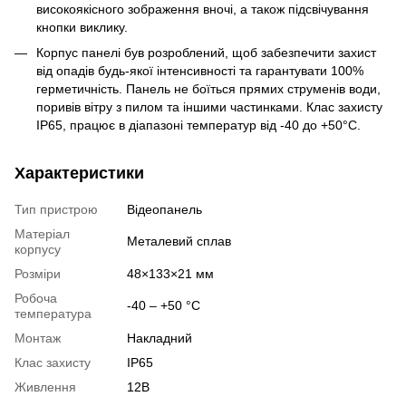
високоякісного зображення вночі, а також підсвічування
кнопки виклику.
Корпус панелі був розроблений, щоб забезпечити захист
від опадів будь-якої інтенсивності та гарантувати 100%
герметичність. Панель не боїться прямих струменів води,
поривів вітру з пилом та іншими частинками. Клас захисту
IP65, працює в діапазоні температур від -40 до +50°С.
Характеристики
Тип пристрою
Відеопанель
Матеріал
Металевий сплав
корпусу
Розміри
48×133×21 мм
Робоча
-40 – +50 °С
температура
Монтаж
Накладний
Клас захисту
IP65
Живлення
12В