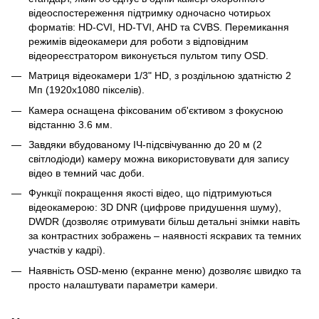
відеоспостереження підтримку одночасно чотирьох
форматів: HD-CVI, HD-TVI, AHD та CVBS. Перемикання
режимів відеокамери для роботи з відповідним
відеореєстратором виконується пультом типу OSD.
Матриця відеокамери 1/3" HD, з роздільною здатністю 2
Мп (1920x1080 пікселів).
Камера оснащена фіксованим об'єктивом з фокусною
відстанню 3.6 мм.
Завдяки вбудованому ІЧ-підсвічуванню до 20 м (2
світлодіоди) камеру можна використовувати для запису
відео в темний час доби.
Функції покращення якості відео, що підтримуються
відеокамерою: 3D DNR (цифрове придушення шуму),
DWDR (дозволяє отримувати більш детальні знімки навіть
за контрастних зображень – наявності яскравих та темних
участків у кадрі).
Наявність OSD-меню (екранне меню) дозволяє швидко та
просто налаштувати параметри камери.