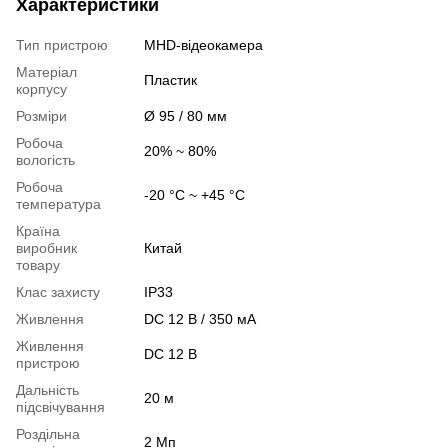
Характеристики
Тип пристрою
MHD-відеокамера
Матеріал
Пластик
корпусу
Розміри
Ø 95 / 80 мм
Робоча
20% ~ 80%
вологість
Робоча
-20 °C ~ +45 °C
температура
Країна
виробник
Китай
товару
Клас захисту
IP33
Живлення
DC 12 В / 350 мА
Живлення
DC 12 В
пристрою
Дальність
20 м
підсвічування
Роздільна
2 Мп