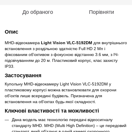
До обраного
Порівняти
Опис
MHD-відеокамера
Light Vision VLC-5192DM
для внутрішнього
встановлення з роздільною здатністю Full HD 2 Мп і
фіксованим об'єктивом з фокусною відстанню 3.6 мм, з ІЧ-
підсвічуванням до 20 м. Пластиковий корпус, клас захисту
IP33.
Застосування
Купольну MHD-відеокамеру Light Vision VLC-5192DM у
пластиковому корпусі можна встановлювати для охорони
об'єктів лише всередині будівель. Призначена для
встановлення на об'єктах будь-якої складності.
Ключові властивості та можливості
Дана модель має технологію передачі відеосигналу
стандарту MHD. MHD (Multi High Definition) – це передовий
стандарт, який об'єднує в одній камері охоронного