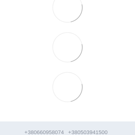
+380660958074
+380503941500