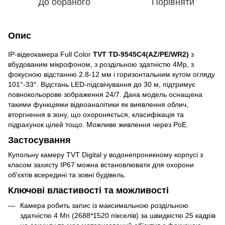
До обраного
Порівняти
Опис
IP-відеокамера Full Color
TVT TD-9545C4(AZ/PE/WR2)
з
вбудованим мікрофоном, з роздільною здатністю 4Мр, з
фокусною відстанню 2.8-12 мм і горизонтальним кутом огляду
101°-33°. Відстань LED-підсвічування до 30 м, підтримує
повнокольорове зображення 24/7. Дана модель оснащена
такими функціями відеоаналітики як виявлення облич,
вторгнення в зону, що охороняється, класифікація та
підрахунок цілей тощо. Можливе живлення через PoE.
Застосування
Купольну камеру TVT Digital у водонепроникному корпусі з
класом захисту IP67 можна встановлювати для охорони
об'єктів всередині та зовні будівель.
Ключові властивості та можливості
Камера робить запис із максимальною роздільною
здатністю 4 Мп (2688*1520 пікселів) за швидкістю 25 кадрів