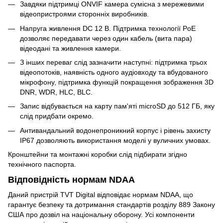
Завдяки підтримці ONVIF камера сумісна з мережевими
відеопристроями сторонніх виробників.
Напруга живлення DC 12 В. Підтримка технології PoE
дозволяє передавати через один кабель (вита пара)
відеодані та живлення камери.
З інших переваг слід зазначити наступні: підтримка трьох
відеопотоків, наявність одного аудіовходу та вбудованого
мікрофону, підтримка функцій покращення зображення 3D
DNR, WDR, HLC, BLC.
Запис відбувається на карту пам'яті microSD до 512 ГБ, яку
слід придбати окремо.
Антивандальний водонепроникний корпус і рівень захисту
IP67 дозволяють використання моделі у вуличних умовах.
Кронштейни та монтажні коробки слід підбирати згідно
технічного паспорта.
Відповідність нормам NDAA
Даний пристрій TVT Digital відповідає нормам NDAA, що
гарантує безпеку та дотримання стандартів розділу 889 Закону
США про дозвіл на національну оборону. Усі компоненти