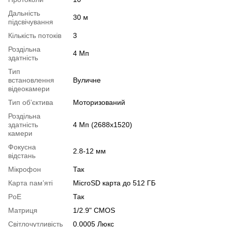
Дальність
30 м
підсвічування
Кількість потоків
3
Роздільна
4 Мп
здатність
Тип
встановлення
Вуличне
відеокамери
Тип об’єктива
Моторизований
Роздільна
здатність
4 Мп (2688x1520)
камери
Фокусна
2.8-12 мм
відстань
Мікрофон
Так
Карта пам’яті
MicroSD карта до 512 ГБ
PoE
Так
Матриця
1/2.9" CMOS
Світлочутливість
0.0005 Люкс