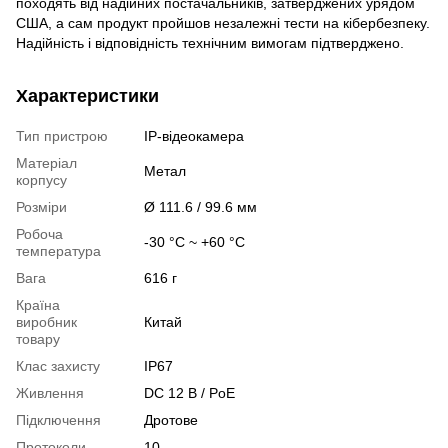
походять від надійних постачальників, затверджених урядом
США, а сам продукт пройшов незалежні тести на кібербезпеку.
Надійність і відповідність технічним вимогам підтверджено.
Характеристики
Тип пристрою
IP-відеокамера
Матеріал
Метал
корпусу
Розміри
Ø 111.6 / 99.6 мм
Робоча
-30 °C ~ +60 °C
температура
Вага
616 г
Країна
виробник
Китай
товару
Клас захисту
IP67
Живлення
DC 12 В / PoE
Підключення
Дротове
Протоколи
10