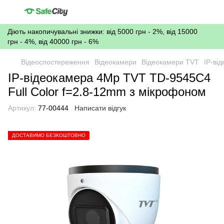
Діють накопичувальні знижки: від 5000 грн - 2%, від 15000
грн - 4%, від 40000 грн - 6%
Відеоспостереження
Відеокамери
Відеокамери TVT
IP-ві
IP-відеокамера 4Mp TVT TD-9545C4
Full Color f=2.8-12mm з мікрофоном
Артикул:
77-00444
Написати відгук
ДОСТАВИМО БЕЗКОШТОВНО