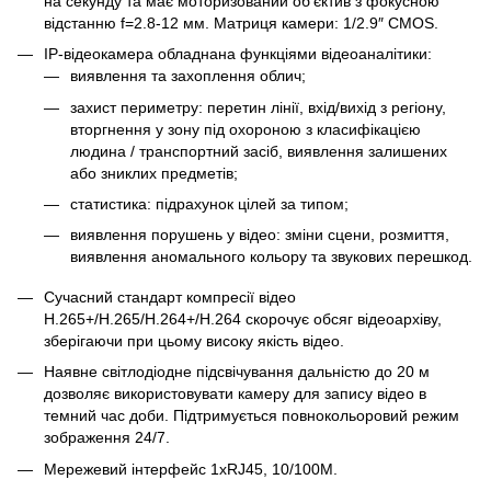
на секунду та має моторизований об’єктив з фокусною
відстанню f=2.8-12 мм. Матриця камери: 1/2.9″ CMOS.
IP-відеокамера обладнана функціями відеоаналітики:
виявлення та захоплення облич;
захист периметру: перетин лінії, вхід/вихід з регіону,
вторгнення у зону під охороною з класифікацією
людина / транспортний засіб, виявлення залишених
або зниклих предметів;
статистика: підрахунок цілей за типом;
виявлення порушень у відео: зміни сцени, розмиття,
виявлення аномального кольору та звукових перешкод.
Сучасний стандарт компресії відео
H.265+/H.265/H.264+/H.264 скорочує обсяг відеоархіву,
зберігаючи при цьому високу якість відео.
Наявне світлодіодне підсвічування дальністю до 20 м
дозволяє використовувати камеру для запису відео в
темний час доби. Підтримується повнокольоровий режим
зображення 24/7.
Мережевий інтерфейс 1хRJ45, 10/100M.