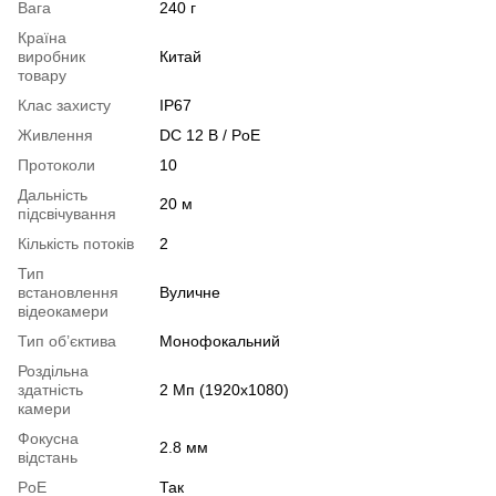
Вага
240 г
Країна
виробник
Китай
товару
Клас захисту
IP67
Живлення
DC 12 В / PoE
Протоколи
10
Дальність
20 м
підсвічування
Кількість потоків
2
Тип
встановлення
Вуличне
відеокамери
Тип об’єктива
Монофокальний
Роздільна
здатність
2 Мп (1920x1080)
камери
Фокусна
2.8 мм
відстань
PoE
Так