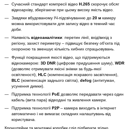
Сучасний стандарт компресії відео
H.265
скорочує обсяг
відеоархіву, зберігаючи при цьому високу якість відео.
Завдяки вбудованому ІЧ-підсвічуванню до
20 м
камеру
можна використовувати для запису відео в темний час
доби.
Наявність
відеоаналітики
: перетин лінії, вхід/вихід з
регіону, захист периметру – підвищує безпеку об'єкта під
охороною та зменшує кількість хибних спрацьовувань.
Функції покращення якості відео, що підтримуються
відеокамерою:
3D DNR
(цифрове придушення шуму),
WDR
(дозволяє отримувати якісні знімки за будь-якої
освітленості),
HLC
(компенсація яскравого засвітлення),
BLC
(компенсація заднього світла),
defog
(антитуман,
усунення димки).
Підтримка технології
PoE
дозволяє передавати через один
кабель (вита пара) відеодані та живлення камери.
Підтримка технології
P2P
– камера виходить в інтернет
автоматично і не вимагає складних налаштувань від
користувача.
Кронштейни та монтажні коробки слід підбирати згідно