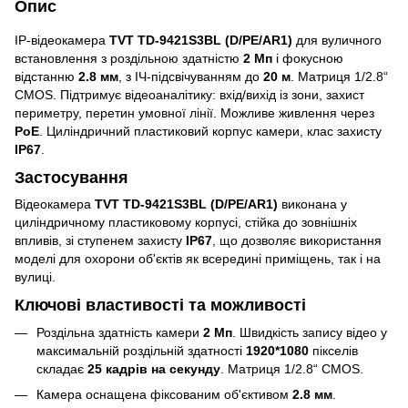
Опис
IP-відеокамера
TVT TD-9421S3BL (D/PE/AR1)
для вуличного
встановлення з роздільною здатністю
2 Мп
і фокусною
відстанню
2.8 мм
, з ІЧ-підсвічуванням до
20 м
. Матриця 1/2.8“
CMOS. Підтримує відеоаналітику: вхід/вихід із зони, захист
периметру, перетин умовної лінії. Можливе живлення через
PoE
. Циліндричний пластиковий корпус камери, клас захисту
IP67
.
Застосування
Відеокамера
TVT TD-9421S3BL (D/PE/AR1)
виконана у
циліндричному пластиковому корпусі, стійка до зовнішніх
впливів, зі ступенем захисту
IP67
, що дозволяє використання
моделі для охорони об'єктів як всередині приміщень, так і на
вулиці.
Ключові властивості та можливості
Роздільна здатність камери
2 Мп
. Швидкість запису відео у
максимальній роздільній здатності
1920*1080
пікселів
складає
25 кадрів на секунду
. Матриця 1/2.8“ CMOS.
Камера оснащена фіксованим об'єктивом
2.8 мм
.