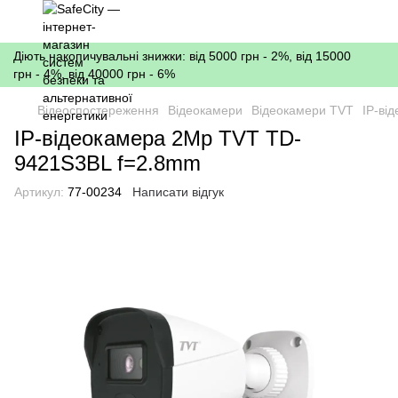
Діють накопичувальні знижки: від 5000 грн - 2%, від 15000
грн - 4%, від 40000 грн - 6%
Відеоспостереження
Відеокамери
Відеокамери TVT
IP-ві
IP-відеокамера 2Mp TVT TD-
9421S3BL f=2.8mm
Артикул:
77-00234
Написати відгук