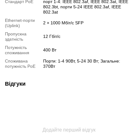
Стандарт PoE
порт 1-4: IEEE 802.3af, IEEE 802.3at, IEEE
802.3bt, порти 5-24 IEEE 802.3af, IEEE
802.3at
Ethernet-порти
2 × 1000 Мбіт/с SFP
(Uplink)
Пропускна
12 Гбіт/с
здатність
Потужність
400 Вт
споживання
Споживана
Порти: 1-4 90Вт, 5-24 30 Вт; Загальне:
потужність PoE
370Вт
Відгуки
Додайте перший відгук