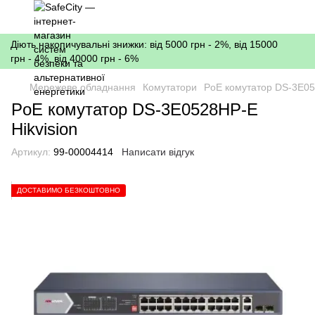
Діють накопичувальні знижки: від 5000 грн - 2%, від 15000
грн - 4%, від 40000 грн - 6%
Мережеве обладнання
Комутатори
PoE комутатор DS-3E05
PoE комутатор DS-3E0528HP-E
Hikvision
Артикул:
99-00004414
Написати відгук
ДОСТАВИМО БЕЗКОШТОВНО