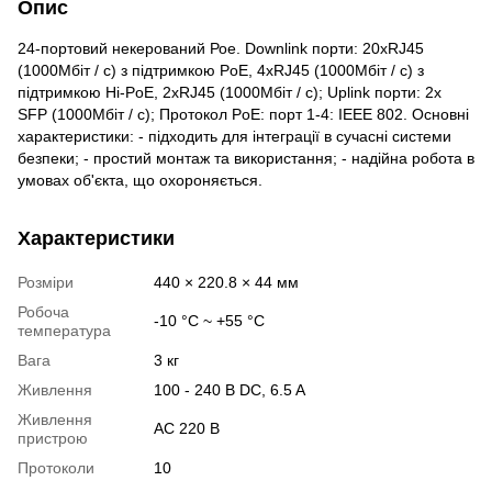
Опис
24-портовий некерований Рое. Downlink порти: 20xRJ45
(1000Мбіт / с) з підтримкою PoE, 4xRJ45 (1000Мбіт / с) з
підтримкою Hi-PoE, 2xRJ45 (1000Мбіт / с); Uplink порти: 2x
SFP (1000Мбіт / с); Протокол PoE: порт 1-4: IEEE 802. Основні
характеристики: - підходить для інтеграції в сучасні системи
безпеки; - простий монтаж та використання; - надійна робота в
умовах об'єкта, що охороняється.
Характеристики
Розміри
440 × 220.8 × 44 мм
Робоча
-10 °C ~ +55 °C
температура
Вага
3 кг
Живлення
100 - 240 В DC, 6.5 A
Живлення
AC 220 В
пристрою
Протоколи
10