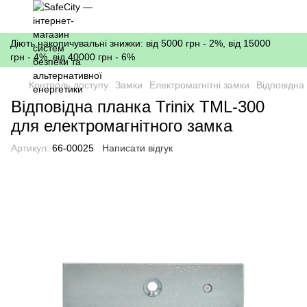
Діють накопичувальні знижки: від 5000 грн - 2%, від 15000
грн - 4%, від 40000 грн - 6%
Контроль доступу
Замки
Електромагнітні замки
Відповідна
Відповідна планка Trinix TML-300
для електромагнітного замка
Артикул:
66-00025
Написати відгук