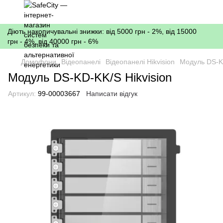
Діють накопичувальні знижки: від 5000 грн - 2%, від 15000
грн - 4%, від 40000 грн - 6%
Домофони
Відеопанелі
Відеопанелі Hikvision
Модуль DS-KD
Модуль DS-KD-KK/S Hikvision
Артикул:
99-00003667
Написати відгук