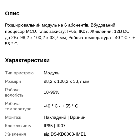
Опис
Розширювальний модуль на 6 абонентів. Вбудований
процесор MCU. Клас захисту: IP65, IK07. Живлення: 12В DC
до 2Вт. 98,2 х 100,2 х 33,7 мм, Робоча температура: -40 ° C ~ +
55 ° C
Характеристики
Тип пристрою
Модуль
Розміри
98,2 х 100,2 х 33,7 мм
Робоча
10-95%
вологість
Робоча
-40 ° С - + 55 ° С
температура
Монтаж
Накладний | Врізний
Клас захисту
IP65 | IK07
Живлення
від DS-KD8003-IME1