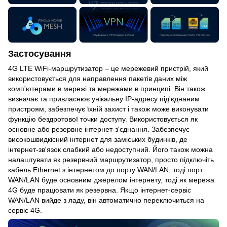
Застосування
4G LTE WiFi-маршрутизатор – це мережевий пристрій, який
використовується для направлення пакетів даних між
комп'ютерами в мережі та мережами в принципі. Він також
визначає та привласнює унікальну IP-адресу під'єднаним
пристроям, забезпечує їхній захист і також може виконувати
функцію бездротової точки доступу. Використовується як
основне або резервне інтернет-з'єднання. Забезпечує
високошвидкісний інтернет для заміських будинків, де
інтернет-зв'язок слабкий або недоступний. Його також можна
налаштувати як резервний маршрутизатор, просто підключіть
кабель Ethernet з інтернетом до порту WAN/LAN, тоді порт
WAN/LAN буде основним джерелом інтернету, тоді як мережа
4G буде працювати як резервна. Якщо інтернет-сервіс
WAN/LAN вийде з ладу, він автоматично переключиться на
сервіс 4G.