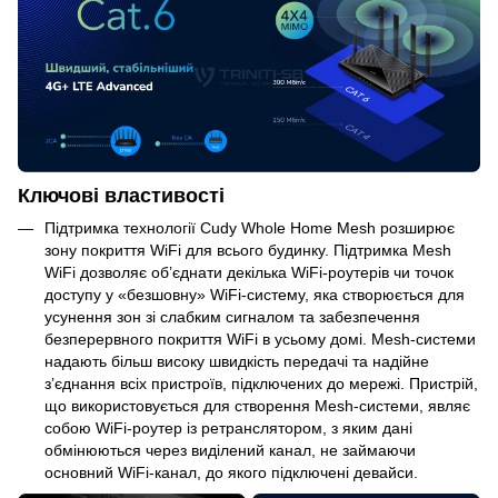
Ключові властивості
Підтримка технології Cudy Whole Home Mesh розширює
зону покриття WiFi для всього будинку. Підтримка Mesh
WiFi дозволяє об’єднати декілька WiFi-роутерів чи точок
доступу у «безшовну» WiFi-систему, яка створюється для
усунення зон зі слабким сигналом та забезпечення
безперервного покриття WiFi в усьому домі. Mesh-системи
надають більш високу швидкість передачі та надійне
з’єднання всіх пристроїв, підключених до мережі. Пристрій,
що використовується для створення Mesh-системи, являє
собою WiFi-роутер із ретранслятором, з яким дані
обмінюються через виділений канал, не займаючи
основний WiFi-канал, до якого підключені девайси.