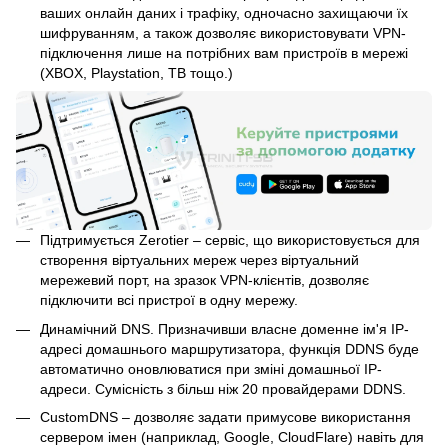
ваших онлайн даних і трафіку, одночасно захищаючи їх
шифруванням, а також дозволяє використовувати VPN-
підключення лише на потрібних вам пристроїв в мережі
(XBOX, Playstation, ТВ тощо.)
Підтримується Zerotier – сервіс, що використовується для
створення віртуальних мереж через віртуальний
мережевий порт, на зразок VPN-клієнтів, дозволяє
підключити всі пристрої в одну мережу.
Динамічний DNS. Призначивши власне доменне ім'я IP-
адресі домашнього маршрутизатора, функція DDNS буде
автоматично оновлюватися при зміні домашньої IP-
адреси. Сумісність з більш ніж 20 провайдерами DDNS.
CustomDNS – дозволяє задати примусове використання
сервером імен (наприклад, Google, CloudFlare) навіть для