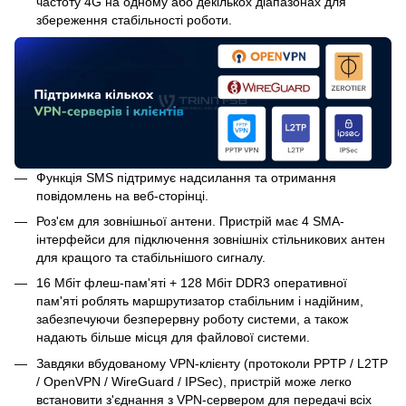
частоту 4G на одному або декількох діапазонах для
збереження стабільності роботи.
Функція SMS підтримує надсилання та отримання
повідомлень на веб-сторінці.
Роз'єм для зовнішньої антени. Пристрій має 4 SMA-
інтерфейси для підключення зовнішніх стільникових антен
для кращого та стабільнішого сигналу.
16 Мбіт флеш-пам'яті + 128 Мбіт DDR3 оперативної
пам'яті роблять маршрутизатор стабільним і надійним,
забезпечуючи безперервну роботу системи, а також
надають більше місця для файлової системи.
Завдяки вбудованому VPN-клієнту (протоколи PPTP / L2TP
/ OpenVPN / WireGuard / IPSec), пристрій може легко
встановити з'єднання з VPN-сервером для передачі всіх