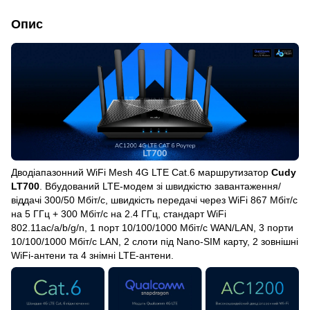
Опис
Дводіапазонний WiFi Mesh 4G LTE Cat.6 маршрутизатор
Cudy
LT700
. Вбудований LTE-модем зі швидкістю завантаження/
віддачі 300/50 Мбіт/с, швидкість передачі через WiFi 867 Мбіт/с
на 5 ГГц + 300 Мбіт/с на 2.4 ГГц, стандарт WiFi
802.11ac/a/b/g/n, 1 порт 10/100/1000 Мбіт/с WAN/LAN, 3 порти
10/100/1000 Мбіт/с LAN, 2 слоти під Nano-SIM карту, 2 зовнішні
WiFi-антени та 4 знімні LTE-антени.