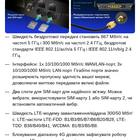
Швидкість бездротової передачі становить 867 Мбіт/с на
частоті 5 ГГц і 300 Мбіт/с на частоті 2.4 ГГц, бездротові
стандарти IEEE 802.11/ac/n/a 5 ГГц і IEEE 802.11/n/b/g 2.4
ГГц.
Інтерфейси: 1x 10/100/1000 Мбіт/с WAN/LAN-порт, 3x
10/100/1000 Мбіт/с LAN-порт. Гігабітні порти значно
розширюють пропускну здатність вашої мережі,
дозволяючи миттєво передавати великі файли.
Два слоти для SIM-карт для надійного зв'язку. Можна
вибрати, використовувати SIM-карту 1 або SIM-карту 2, чи
встановити автоматичний вибір.
Швидкість LTE-модему завантаження/віддача 300/50 Мбіт/
с. LTE-частоти LTE-FDD: B1/B3/B5/B7/B8/B20/B28, LTE-
TDD: B38/B40/B41, WCDMA: B1/B3/B5/B8.
Блокування діапазону 4G дозволяє зафіксувати робочу