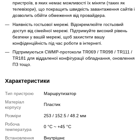
пристроїв, в яких немає можливості їх міняти (таких як
телевізори), що покращить швидкість завантаження сайтів і
дозволить обійти обмеження від провайдера.
Наявність гостьової мережі. Відокремлюйте гостьовий
доступ від сімейної мережі. Підтримуйте високий рівень
безпеки у вашій мережі, щоб захистити вашу
конфіденційність під час роботи в інтернеті.
Підтримуються CWMP-протоколи TR069 / TR098 / TR111 /
TR181 для віддаленої конфігурації обладнання, оновлення
ПЗ тощо.
Характеристики
Тип пристрою
Маршрутизатор
Матеріал
Пластик
корпусу
Розміри
253 / 152.5 / 48.2 мм
Робоча
0 °C ~ +45 °C
температура
Встановлення
Внутрішнє