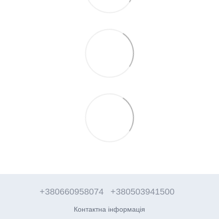
+380660958074
+380503941500
Контактна інформація