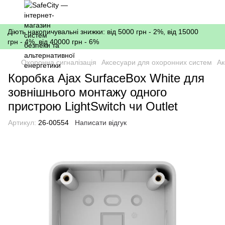
Діють накопичувальні знижки: від 5000 грн - 2%, від 15000
грн - 4%, від 40000 грн - 6%
Охоронна сигналізація
Аксесуари для охоронних систем
Ак
Коробка Ajax SurfaceBox White для
зовнішнього монтажу одного
пристрою LightSwitch чи Outlet
Артикул:
26-00554
Написати відгук