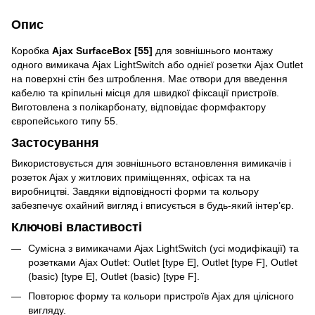
Опис
Коробка
Ajax SurfaceBox [55]
для зовнішнього монтажу
одного вимикача Ajax LightSwitch або однієї розетки Ajax Outlet
на поверхні стін без штроблення. Має отвори для введення
кабелю та кріпильні місця для швидкої фіксації пристроїв.
Виготовлена з полікарбонату, відповідає формфактору
європейського типу 55.
Застосування
Використовується для зовнішнього встановлення вимикачів і
розеток Ajax у житлових приміщеннях, офісах та на
виробництві. Завдяки відповідності форми та кольору
забезпечує охайний вигляд і вписується в будь-який інтер’єр.
Ключові властивості
Сумісна з вимикачами Ajax LightSwitch (усі модифікації) та
розетками Ajax Outlet: Outlet [type E], Outlet [type F], Outlet
(basic) [type E], Outlet (basic) [type F].
Повторює форму та кольори пристроїв Ajax для цілісного
вигляду.