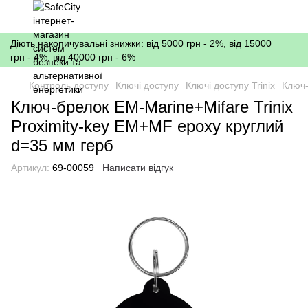
Діють накопичувальні знижки: від 5000 грн - 2%, від 15000
грн - 4%, від 40000 грн - 6%
Контроль доступу
Ключі доступу
Ключі доступу Trinix
Ключ-
Ключ-брелок EM-Marine+Mifare Trinix
Proximity-key EM+MF epoxy круглий
d=35 мм герб
Артикул:
69-00059
Написати відгук