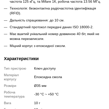
частота 125 кГц, та Mifare 1К, робоча частота 13.56 МГц.
Технологія: безконтактна радіочастотна ідентифікація
(RFID).
Дальність спрацювання: до 10 см.
Стандартний протокол передачі даних ISO 18000-2.
Має вшитий унікальний номер довжиною 40 біт, який не
можна перезаписати.
Міцний корпус з епоксидної смоли.
Характеристики
Тип пристрою
Ключ доступу
Матеріал
Епоксидна смола
корпусу
Розміри
Ø35 мм
Робоча
-30 °C ~ +50 °C
температура
Вага
10 г