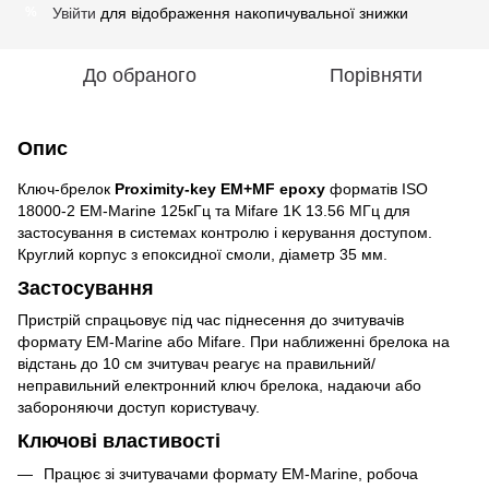
Увійти
для відображення накопичувальної знижки
%
До обраного
Порівняти
Опис
Ключ-брелок
Proximity-key EM+MF epoxy
форматів ISO
18000-2 EM-Marine 125кГц та Mifare 1K 13.56 МГц для
застосування в системах контролю і керування доступом.
Круглий корпус з епоксидної смоли, діаметр 35 мм.
Застосування
Пристрій спрацьовує під час піднесення до зчитувачів
формату EM-Marine або Mifare. При наближенні брелока на
відстань до 10 см зчитувач реагує на правильний/
неправильний електронний ключ брелока, надаючи або
забороняючи доступ користувачу.
Ключові властивості
Працює зі зчитувачами формату EM-Marine, робоча