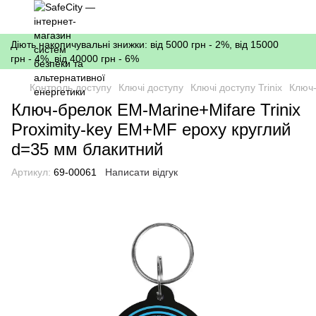
Діють накопичувальні знижки: від 5000 грн - 2%, від 15000
грн - 4%, від 40000 грн - 6%
Контроль доступу
Ключі доступу
Ключі доступу Trinix
Ключ-
Ключ-брелок EM-Marine+Mifare Trinix
Proximity-key EM+MF epoxy круглий
d=35 мм блакитний
Артикул:
69-00061
Написати відгук