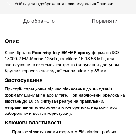
Увійти
для відображення накопичувальної знижки
%
До обраного
Порівняти
Опис
Ключ-брелок
Proximity-key EM+MF epoxy
форматів ISO
18000-2 EM-Marine 125кГц та Mifare 1K 13.56 МГц для
застосування в системах контролю і керування доступом.
Круглий корпус з епоксидної смоли, діаметр 35 мм.
Застосування
Пристрій спрацьовує під час піднесення до зчитувачів
формату EM-Marine або Mifare. При наближенні брелока на
відстань до 10 см зчитувач реагує на правильний/
неправильний електронний ключ брелока, надаючи або
забороняючи доступ користувачу.
Ключові властивості
Працює зі зчитувачами формату EM-Marine, робоча