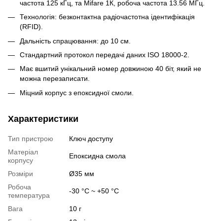
частота 125 кГц, та Mifare 1К, робоча частота 13.56 МГц.
Технологія: безконтактна радіочастотна ідентифікація
(RFID).
Дальність спрацювання: до 10 см.
Стандартний протокол передачі даних ISO 18000-2.
Має вшитий унікальний номер довжиною 40 біт, який не
можна перезаписати.
Міцний корпус з епоксидної смоли.
Характеристики
Тип пристрою
Ключ доступу
Матеріал
Епоксидна смола
корпусу
Розміри
Ø35 мм
Робоча
-30 °C ~ +50 °C
температура
Вага
10 г