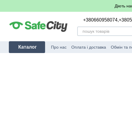
Перейти до основного контенту
Діють на
+380660958074,
+380
Каталог
Про нас
Оплата і доставка
Обмін та 