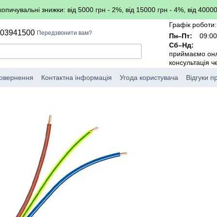
копичувальні знижки: від 5000 грн - 2%, від 15000 грн - 4%, від 40000
Графік роботи:
503941500
Передзвонити вам?
Пн–Пт:
09:00
Сб–Нд:
приймаємо он
консультація 
повернення
Контактна інформація
Угода користувача
Відгуки п