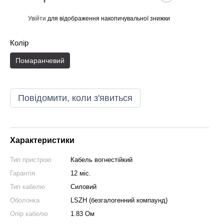
Увійти
для відображення накопичувальної знижки
%
Колір
Помаранчевий
Повідомити, коли з'явиться
Характеристики
Тип пристрою
Кабель вогнестійкий
Гарантія
12 міс.
Тип кабелю
Силовий
Оболонка
LSZH (безгалогенний компаунд)
Опір кабелю
1.83 Ом