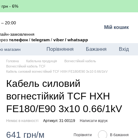
 грн - 6%
 – 20:00
Мій кошик
лайн-замовлення
через
телефон
/
telegram
/
viber / whatsapp
Порівняння
Бажання
Вхід
ро магазин
Головна
Кабельна продукція
Вогнестійкий кабель
Вогнестійкий кабель TCF
Кабель силовий вогнестійкий TCF HXH FE180/E90 3x10 0.66/1kV
Кабель силовий
вогнестійкий TCF HXH
FE180/E90 3x10 0.66/1kV
Немає в наявності
Артикул: 31-00119
Написати відгук
641 грн/м
Порівняти
В бажання