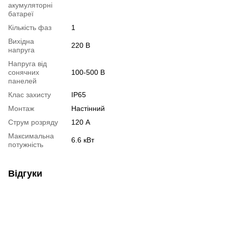
акумуляторні
батареї
Кількість фаз
1
Вихідна
220 В
напруга
Напруга від
сонячних
100-500 В
панелей
Клас захисту
IP65
Монтаж
Настінний
Струм розряду
120 А
Максимальна
6.6 кВт
потужність
Відгуки