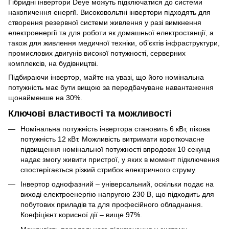
Гібридні інвертори Deye можуть підключатися до системи
накопичення енергії. Високовольтні інвертори підходять для
створення резервної системи живлення у разі вимкнення
електроенергії та для роботи як домашньої електростанції, а
також для живлення медичної техніки, об’єктів інфраструктури,
промислових двигунів високої потужності, серверних
комплексів, на будівництві.
Підбираючи інвертор, майте на увазі, що його номінальна
потужність має бути вищою за передбачуване навантаження
щонайменше на 30%.
Ключові властивості та можливості
Номінальна потужність інвертора становить 6 кВт, пікова
потужність 12 кВт. Можливість витримати короткочасне
підвищення номінальної потужності впродовж 10 секунд
надає змогу живити пристрої, у яких в момент підключення
спостерігається різкий стрибок електричного струму.
Інвертор однофазний – універсальний, оскільки подає на
виході електроенергію напругою 230 В, що підходить для
побутових приладів та для професійного обладнання.
Коефіцієнт корисної дії – вище 97%.