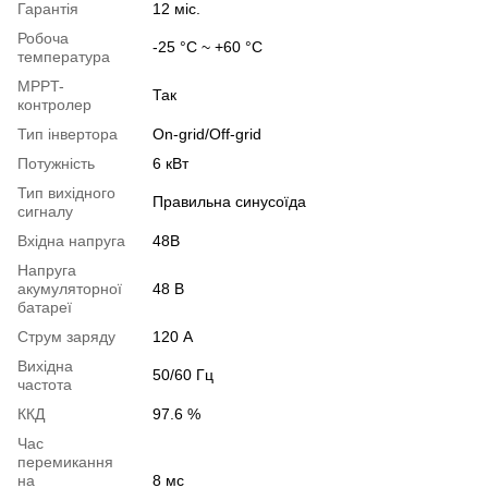
Гарантія
12 міс.
Робоча
-25 °C ~ +60 °C
температура
MPPT-
Так
контролер
Тип інвертора
On-grid/Off-grid
Потужність
6 кВт
Тип вихідного
Правильна синусоїда
сигналу
Вхідна напруга
48В
Напруга
акумуляторної
48 В
батареї
Струм заряду
120 А
Вихідна
50/60 Гц
частота
ККД
97.6 %
Час
перемикання
на
8 мс