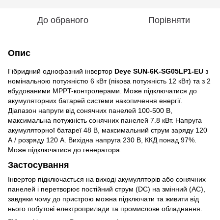
До обраного
Порівняти
Опис
Гібридний однофазний інвертор
Deye SUN-6K-SG05LP1-EU
з
номінальною потужністю 6 кВт (пікова потужність 12 кВт) та з 2
вбудованими MPPT-контролерами. Може підключатися до
акумуляторних батарей системи накопичення енергії.
Діапазон напруги від сонячних панелей 100-500 В,
максимальна потужність сонячних панелей 7.8 кВт. Напруга
акумуляторної батареї 48 В, максимальний струм заряду 120
А / розряду 120 А. Вихідна напруга 230 В, ККД понад 97%.
Може підключатися до генератора.
Застосування
Інвертор підключається на виході акумуляторів або сонячних
панелей і перетворює постійний струм (DC) на змінний (AC),
завдяки чому до пристрою можна підключати та живити від
нього побутові електроприлади та промислове обладнання.