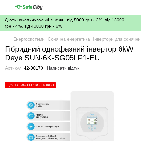
Діють накопичувальні знижки: від 5000 грн - 2%, від 15000
грн - 4%, від 40000 грн - 6%
Енергосистеми
Сонячна енергетика
Інвертори для сонячн
Гібридний однофазний інвертор 6kW
Deye SUN-6K-SG05LP1-EU
Артикул:
42-00170
Написати відгук
ДОСТАВИМО БЕЗКОШТОВНО