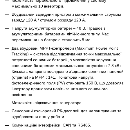
Можливість паралельного підключення у систему
максимально 10 інверторів.
Вбудований зарядний пристрій з максимальним струмом
заряду 120 А / струмом розряду 120 А.
Напруга акумуляторної батареї – 48 В. Працює з
акумуляторними батареями літій-іонного типу. Час
перемикання на батарею становить 8 мс.
Два вбудовані MPPT-контролери (Maximum Power Point
Tracking) – система відслідковування точки максимальної
потужності сонячних батарей, з можливістю керування
сонячними батареями максимальною потужністю 7.8 кВт.
Кількість ланцюгів послідовно з’єднаних сонячних панелей
(стрінгів) на MPPT: 1+1. Початкова напруга
фотоелекричного поля (PV) становить 150 В, що дозволяє
інвертору працювати навіть за низького сонячного
освітлення.
Можливість підключення генератора.
Сенсорний кольоровий РК-дисплей для налаштування та
відображення стану роботи.
Комунікаційні інтерфейси: CAN та RS485.