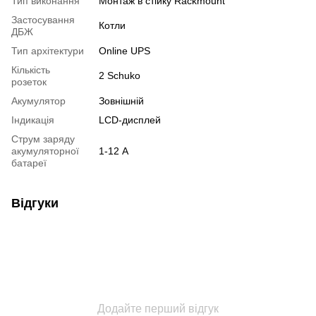
Тип виконання
Монтаж в стійку Rackmount
Застосування
Котли
ДБЖ
Тип архітектури
Online UPS
Кількість
2 Schuko
розеток
Акумулятор
Зовнішній
Індикація
LCD-дисплей
Струм заряду
акумуляторної
1-12 А
батареї
Відгуки
Додайте перший відгук