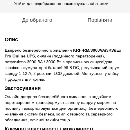
Увійти
для відображення накопичувальної знижки
%
До обраного
Порівняти
Опис
Джерело безперебійного живлення
KRF-RM/3000VA/3KW/Ex
Pro Online UPS
, онлайн (подвійного перетворення),
потужністю 3000 ВА / 3000 Вт, з правильною синусоїдою,
зовнішні акумуляторні батареї 96 В DC, регульований струм
заряду 1-12 А, 2 розетки, LCD-дисплей. Монтується у стійку.
Підходить для котлів.
Застосування
Онлайн джерела безперебійного живлення з подвійним
перетворенням трансформують змінну напругу мережі на
постійну і використовуються для організації безперебійного
живлення систем безпеки, комп'ютерного та серверного
обладнання, офісної техніки тощо.
Ключові властивості і можливості