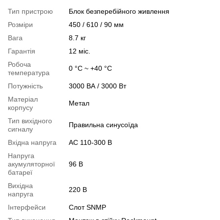
Тип пристрою
Блок безперебійного живлення
Розміри
450 / 610 / 90 мм
Вага
8.7 кг
Гарантія
12 міс.
Робоча
0 °C ~ +40 °C
температура
Потужність
3000 ВА / 3000 Вт
Матеріал
Метал
корпусу
Тип вихідного
Правильна синусоїда
сигналу
Вхідна напруга
AC 110-300 В
Напруга
акумуляторної
96 В
батареї
Вихідна
220 В
напруга
Інтерфейси
Слот SNMP