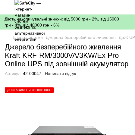
Діють накопичувальні знижки: від 5000 грн - 2%, від 15000
грн - 4%, від 40000 грн - 6%
Енергосистеми
Джерела безперебійного живлення
ДБЖ UP
Джерело безперебійного живлення
Kraft KRF-RM/3000VA/3KW/Ex Pro
Online UPS під зовнішній акумулятор
Артикул:
42-00047
Написати відгук
ДОСТАВИМО БЕЗКОШТОВНО