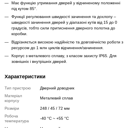
Має функцію утримання дверей у відчиненому положенні
під кутом 85°.
Функції регулювання швидкості зачинення та дохлопу –
швидкості зачинення дверей у діапазоні кутів від 15 до 0
градусів, тобто сили притиснення дверного полотна до
коробки.
Відрізняється високою надійністю та довговічністю роботи з
ресурсом до 1 млн циклів відчинення/зачинення.
Корпус з металевого сплаву, з класом захисту IP65. Для
зовнішніх і внутрішніх дверей.
Характеристики
Тип пристрою
Дверний доводчик
Матеріал
Металевий сплав
корпусу
Розміри
248 / 45 / 72 мм
Робоча
-40 °C ~ +55 °C
температура