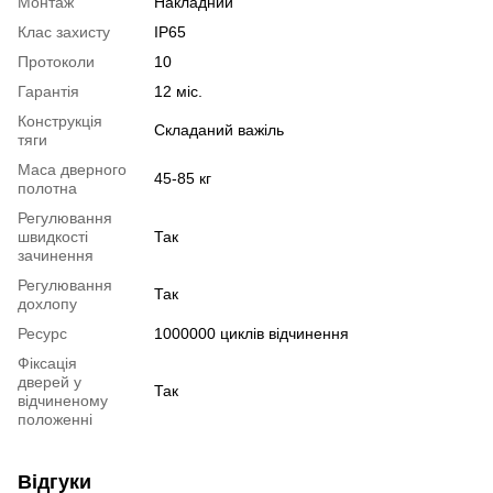
Монтаж
Накладний
Клас захисту
IP65
Протоколи
10
Гарантія
12 міс.
Конструкція
Складаний важіль
тяги
Маса дверного
45-85 кг
полотна
Регулювання
швидкості
Так
зачинення
Регулювання
Так
дохлопу
Ресурс
1000000 циклів відчинення
Фіксація
дверей у
Так
відчиненому
положенні
Відгуки